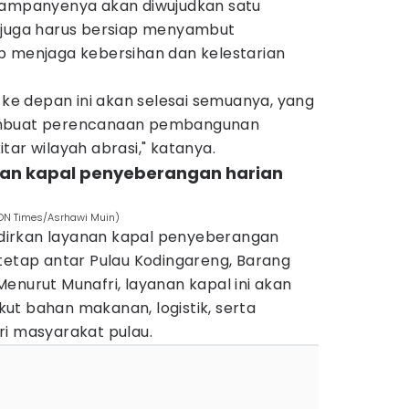
kampanyenya akan diwujudkan satu
 juga harus bersiap menyambut
p menjaga kebersihan dan kelestarian
n ke depan ini akan selesai semuanya, yang
embuat perencanaan pembangunan
tar wilayah abrasi," katanya.
anan kapal penyeberangan harian
(IDN Times/Asrhawi Muin)
irkan layanan kapal penyeberangan
tetap antar Pulau Kodingareng, Barang
enurut Munafri, layanan kapal ini akan
ut bahan makanan, logistik, serta
ri masyarakat pulau.