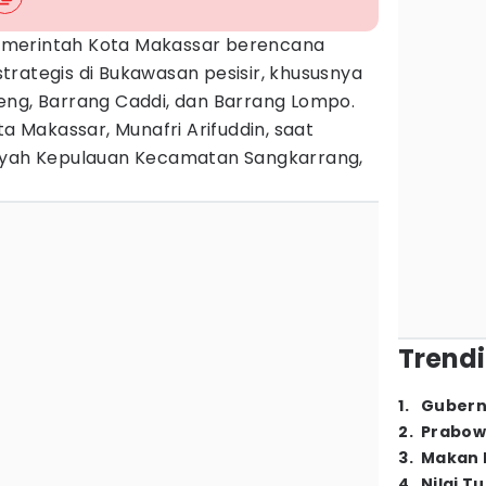
merintah Kota Makassar berencana
rategis di Bukawasan pesisir, khususnya
ng, Barrang Caddi, dan Barrang Lompo.
ta Makassar, Munafri Arifuddin, saat
layah Kepulauan Kecamatan Sangkarrang,
Trendi
1
.
Gubern
2
.
Prabow
3
.
Makan B
4
.
Nilai T