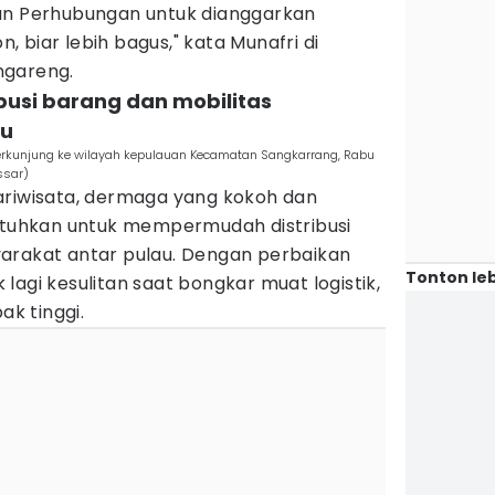
an Perhubungan untuk dianggarkan
 biar lebih bagus," kata Munafri di
ngareng.
busi barang dan mobilitas
au
 berkunjung ke wilayah kepulauan Kecamatan Sangkarrang, Rabu
ssar)
ariwisata, dermaga yang kokoh dan
butuhkan untuk mempermudah distribusi
arakat antar pulau. Dengan perbaikan
Tonton leb
lagi kesulitan saat bongkar muat logistik,
k tinggi.