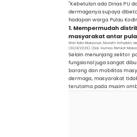
"Kebetulan ada Dinas PU d
dermaganya supaya dibeton,
hadapan warga Pulau Kodi
1. Mempermudah distri
masyarakat antar pul
Wali Kota Makassar, Munafri Arifuddin,
(30/4/2025). (Dok. Humas Pemkot Maka
Selain menunjang sektor p
fungsional juga sangat di
barang dan mobilitas masy
dermaga, masyarakat tidak 
terutama pada musim omba