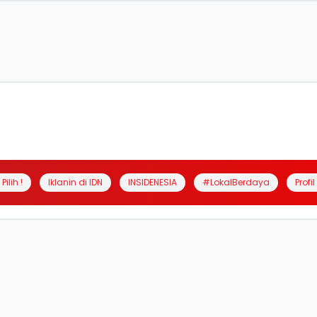
Pilih !
Iklanin di IDN
INSIDENESIA
#LokalBerdaya
Profi