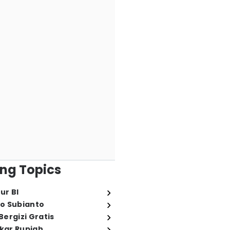
ng Topics
ur BI
o Subianto
ergizi Gratis
ukar Rupiah