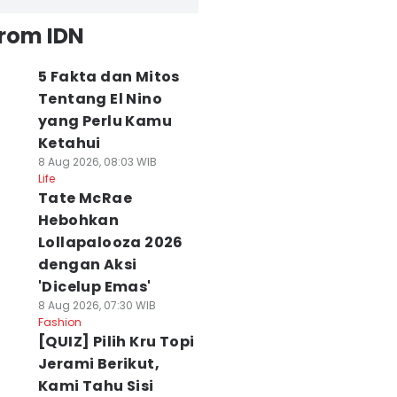
from IDN
5 Fakta dan Mitos
Tentang El Nino
yang Perlu Kamu
Ketahui
8 Aug 2026, 08:03 WIB
Life
Tate McRae
Hebohkan
Lollapalooza 2026
dengan Aksi
'Dicelup Emas'
8 Aug 2026, 07:30 WIB
Fashion
[QUIZ] Pilih Kru Topi
Jerami Berikut,
Kami Tahu Sisi