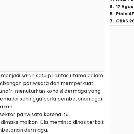
5
.
17 Agus
6
.
Piala A
7
.
GIIAS 2
enjadi salah satu prioritas utama dalam
mbangan pariwisata dan memperkuat
Munafri menuturkan kondisi dermaga yang
 memadai sehingga perlu pembetonan agar
nakan.
ektor pariwisata karena itu
s dimaksimalkan. Dia meminta dinas terkait
mbetonan dermaga.