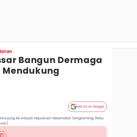
latan
sar Bangun Dermaga
uk Mendukung
Add Us on Google
 berkunjung ke wilayah kepulauan Kecamatan Sangkarrang, Rabu
ssar)