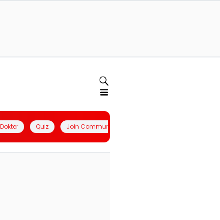
l Dokter
Quiz
Join Community