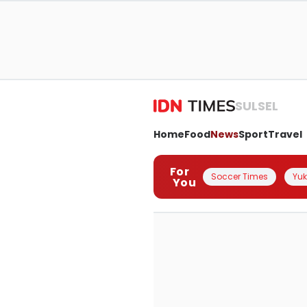
SULSEL
Home
Food
News
Sport
Travel
For
Soccer Times
Yuk 
You