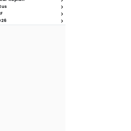
tus
FF
026