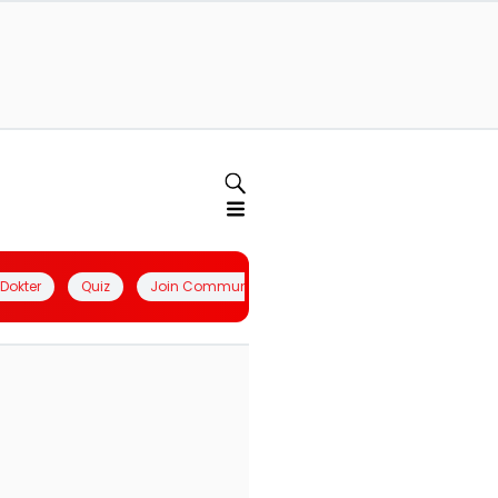
l Dokter
Quiz
Join Community