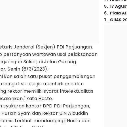
5
.
17 Agus
6
.
Piala A
7
.
GIIAS 2
retaris Jenderal (Sekjen) PDI Perjuangan,
ab pertanyaan wartawan usai pelaksanaan
rjuangan Sulsel, di Jalan Gunung
r, Senin (6/3/2023).
 ini kan salah satu pusat penggemblengan
u sangat strategis melahirkan calon
ng rektor memiliki syarat intelektualitas
calonkan," kata Hasto.
n syukuran kantor DPD PDI Perjuangan,
 Husain Syam dan Rektor UIN Alauddin
annis terlihat mendampingi Hasto dan