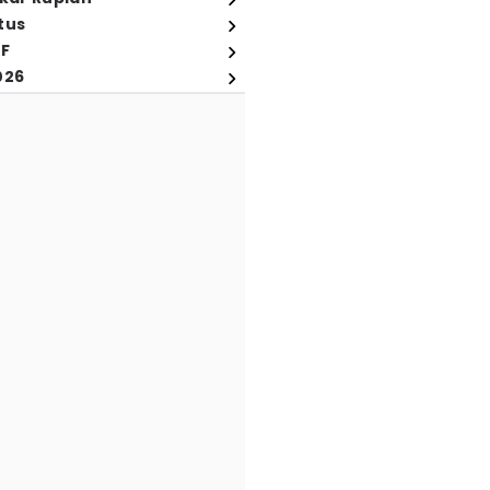
tus
FF
026