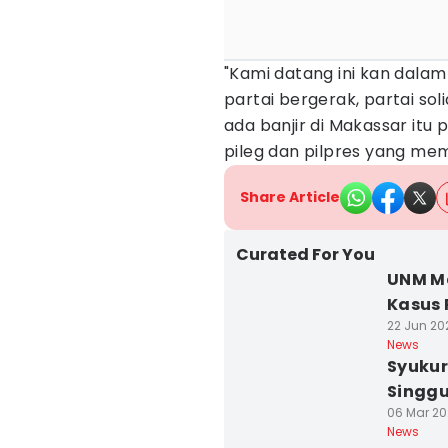
"Kami datang ini kan dalam
partai bergerak, partai so
ada banjir di Makassar itu p
pileg dan pilpres yang me
Share Article
Curated For You
UNM Ma
Kasus 
22 Jun 202
News
Syukur
Singg
06 Mar 20
News