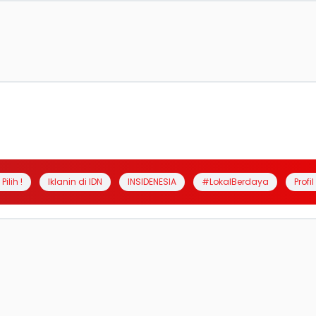
Pilih !
Iklanin di IDN
INSIDENESIA
#LokalBerdaya
Profi