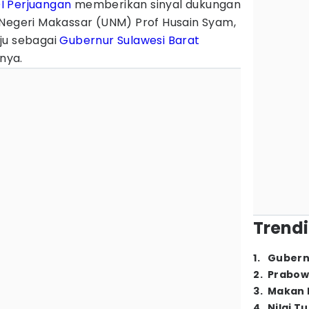
I Perjuangan
memberikan sinyal dukungan
 Negeri Makassar (UNM) Prof Husain Syam,
ju sebagai
Gubernur
Sulawesi Barat
tnya.
Trendi
1
.
Gubern
2
.
Prabow
3
.
Makan B
4
.
Nilai T