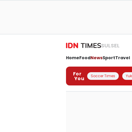
SULSEL
Home
Food
News
Sport
Travel
For
Soccer Times
Yuk 
You