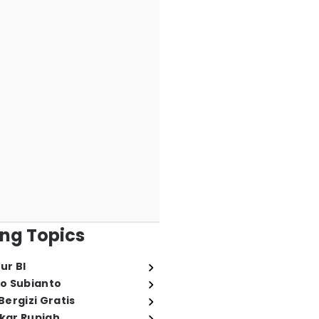
ng Topics
ur BI
o Subianto
ergizi Gratis
ukar Rupiah