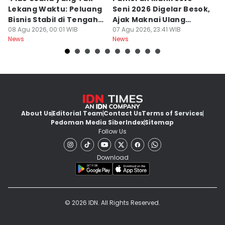
Lekang Waktu: Peluang
Seni 2026 Digelar Besok,
I
Bisnis Stabil di Tengah
Ajak Maknai Ulang
d
Perubahan
08 Agu 2026, 00:01 WIB
Maritim
07 Agu 2026, 23:41 WIB
07
News
News
Ne
About Us
Editorial Team
Contact Us
Terms of Services
Pedoman Media Siber
Index
Sitemap
Follow Us
Download
© 2026 IDN. All Rights Reserved.