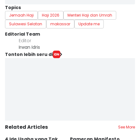
Topics
Jemaah Haji
Haji 2026
Menteri Haji dan Umrah
Sulawesi Selatan
makassar
Update me
Editorial Team
Editor
Irwan Idris
Tonton lebih seru di
Related Articles
See More
4 Ide Usaha yang Tak
Pameran Manifesto
S