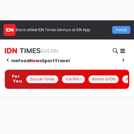
Baca artikel
IDN Times
lainnya di IDN App
Install
SULSEL
Home
Food
News
Sport
Travel
For
Soccer Times
Yuk Pilih !
Iklanin di IDN
INSI
You