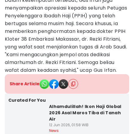
Dalam kesempatan tersebut, Gus Irfan juga
menyampaikan apresiasi kepada seluruh Petugas
Penyelenggara Ibadah Haji (PPIH) yang telah
bertugas selama musim haji. Secara khusus, ia
memberikan penghormatan kepada dokter PPIH
Kloter 38 Embarkasi Makassar, dr. Rezki Fitriani,
yang wafat saat menjalankan tugas di Arab Saudi.
"Kami mengacungkan jempol atas dedikasi
almarhumah dr. Rezki Fitriani. Semoga beliau
wafat dalam keadaan syahid," ucap Gus Irfan.
Share Article
Curated For You
Alhamdulillah! Ikon Haji Global
2026 Asal Maros Tiba di Tanah
Air
12 Jun 2026, 01:58 WIB
News