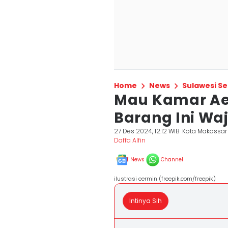
Home
News
Sulawesi Se
Mau Kamar Aes
Barang Ini Wa
27 Des 2024, 12:12 WIB
Kota Makassar
Daffa Alfin
News
Channel
ilustrasi cermin (freepik.com/freepik)
Intinya Sih