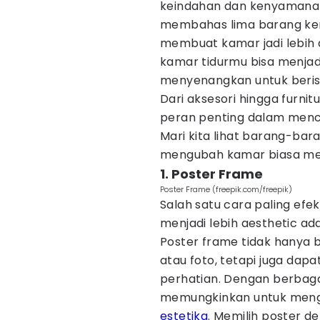
keindahan dan kenyamanan 
membahas lima barang ker
membuat kamar jadi lebih a
kamar tidurmu bisa menja
menyenangkan untuk beristi
Dari aksesori hingga furnit
peran penting dalam menci
Mari kita lihat barang-ba
mengubah kamar biasa me
1. Poster Frame
Poster Frame (freepik.com/freepik)
Salah satu cara paling ef
menjadi lebih aesthetic a
Poster frame tidak hanya b
atau foto, tetapi juga dap
perhatian. Dengan berbagai
memungkinkan untuk menge
estetika
. Memilih poster d