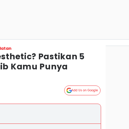
latan
thetic? Pastikan 5
jib Kamu Punya
Add Us on Google