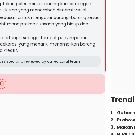
takan galeri mini di dinding kamar dengan
an ukuran yang menambah dimensi visual.
ebasan untuk mengatur barang-barang sesuai
mbil menciptakan suasana yang hidup dan
a berfungsi sebagai tempat penyimpanan
i dekorasi yang menarik, menampilkan barang-
 kreatif.
ssisted and reviewed by our editorial team.
Trendi
1
.
Gubern
2
.
Prabow
3
.
Makan B
4
.
Nilai T