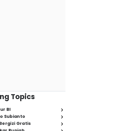
ng Topics
ur BI
o Subianto
ergizi Gratis
ukar Rupiah