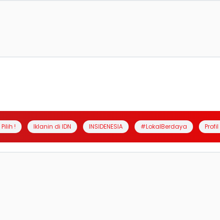
Pilih !
Iklanin di IDN
INSIDENESIA
#LokalBerdaya
Profi