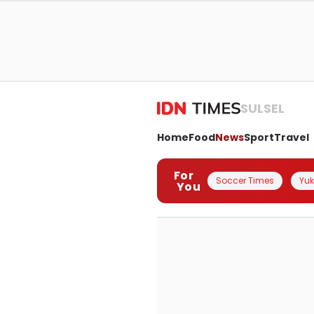
SULSEL
Home
Food
News
Sport
Travel
For
Soccer Times
Yuk 
You