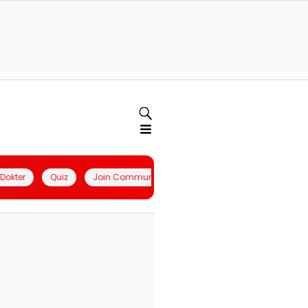
l Dokter
Quiz
Join Community