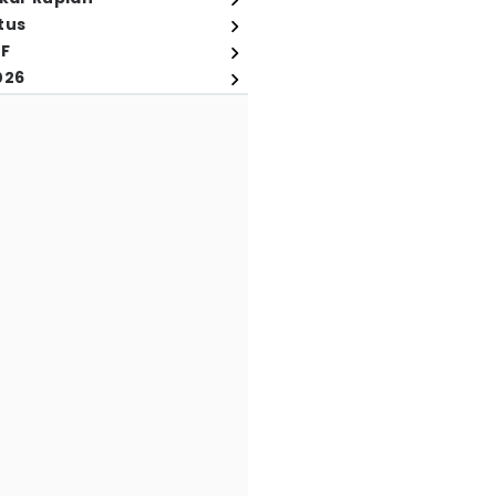
tus
FF
026