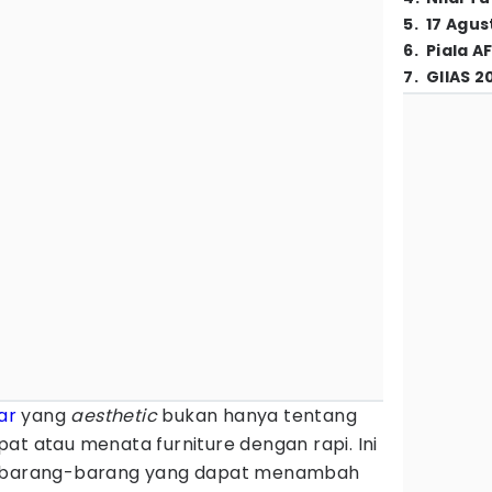
5
.
17 Agus
6
.
Piala A
7
.
GIIAS 2
ar
yang
aesthetic
bukan hanya tentang
at atau menata furniture dengan rapi. Ini
an barang-barang yang dapat menambah