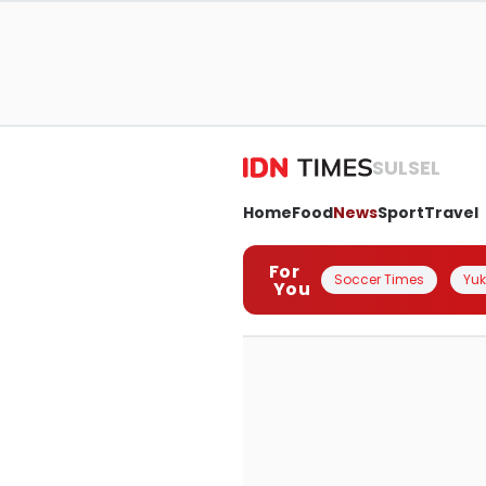
SULSEL
Home
Food
News
Sport
Travel
For
Soccer Times
Yuk 
You