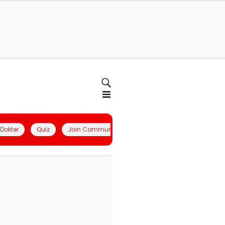
l Dokter
Quiz
Join Community