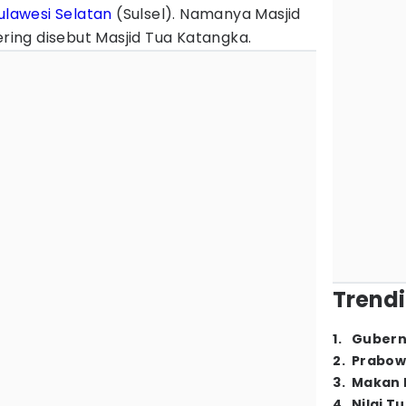
ulawesi Selatan
(Sulsel). Namanya Masjid
ering disebut Masjid Tua Katangka.
Trendi
1
.
Gubern
2
.
Prabow
3
.
Makan B
4
.
Nilai T