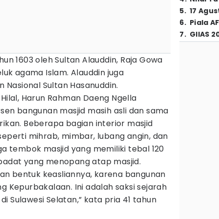
5
.
17 Agus
6
.
Piala A
7
.
GIIAS 2
ahun 1603 oleh Sultan Alauddin, Raja Gowa
uk agama Islam. Alauddin juga
 Nasional Sultan Hasanuddin.
 Hilal, Harun Rahman Daeng Ngella
en bangunan masjid masih asli dan sama
rikan. Beberapa bagian interior masjid
seperti mihrab, mimbar, lubang angin, dan
uga tembok masjid yang memiliki tebal 120
 padat yang menopang atap masjid.
an bentuk keasliannya, karena bangunan
ng Kepurbakalaan. Ini adalah saksi sejarah
i Sulawesi Selatan,” kata pria 41 tahun