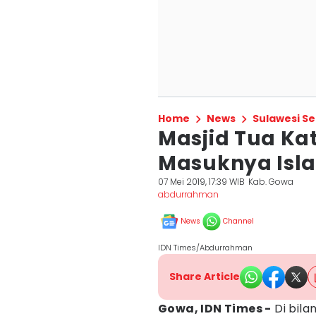
Home
News
Sulawesi Se
Masjid Tua Ka
Masuknya Isla
07 Mei 2019, 17:39 WIB
Kab. Gowa
abdurrahman
News
Channel
IDN Times/Abdurrahman
Share Article
Gowa, IDN Times -
Di bila