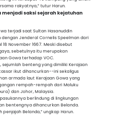
ama rakyatnya,” tutur Harun.
a menjadi saksi sejarah kejatuhan
owa terjadi saat Sultan Hasanuddin
 dengan Jenderal Cornelis Speelman dari
l 18 November 1667. Meski disebut
gaya, sebetulnya itu merupakan
ajaan Gowa terhadap VOC.
, sejumlah benteng yang dimiliki Kerajaan
assar ikut dihancurkan--ini sekaligus
han armada laut Kerajaan Gowa yang
dagangan rempah-rempah dari Maluku
ura) dan Johor, Malaysia.
pasukannya berlindung di lingkungan
 dan bentengnya dihancurkan Belanda.
leh penjajah Belanda,” ungkap Harun.