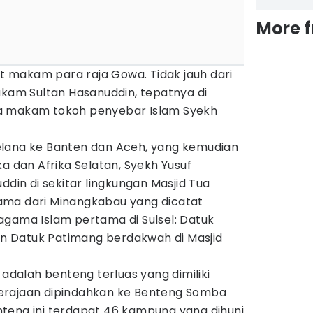
More 
pat makam para raja Gowa. Tidak jauh dari
akam Sultan Hasanuddin, tepatnya di
a makam tokoh penyebar Islam Syekh
elana ke Banten dan Aceh, yang kemudian
ka dan Afrika Selatan, Syekh Yusuf
ddin di sekitar lingkungan Masjid Tua
 ulama dari Minangkabau yang dicatat
agama Islam pertama di Sulsel: Datuk
dan Datuk Patimang berdakwah di Masjid
 adalah benteng terluas yang dimiliki
erajaan dipindahkan ke Benteng Somba
teng ini terdapat 46 kampung yang dihuni