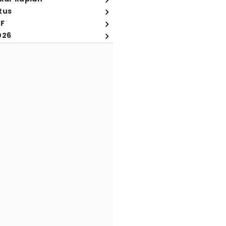
tus
FF
026