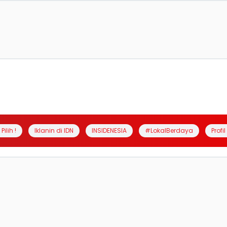
Pilih !
Iklanin di IDN
INSIDENESIA
#LokalBerdaya
Profi