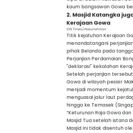
kaum bangsawan Gowa bers
2. Masjid Katangka jug
Kerajaan Gowa
IDN Times/Abdurrahman
Titik kejatuhan Kerajaan G
menandatangani perjanjian
pihak Belanda pada tangga
Perjanjian Perdamaian Bon
"deklarasi" kekalahan Ker
Setelah perjanjian tersebut
Gowa di wilayah pesisir Mak
menjadi momentum kejatu
menguasai jalur laut per
hingga ke Temasek (Singap
“Keturunan Raja Gowa dan 
Masjid Tua setelah istana
Masjid ini tidak disentuh o