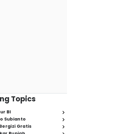
ng Topics
ur BI
o Subianto
ergizi Gratis
ukar Rupiah