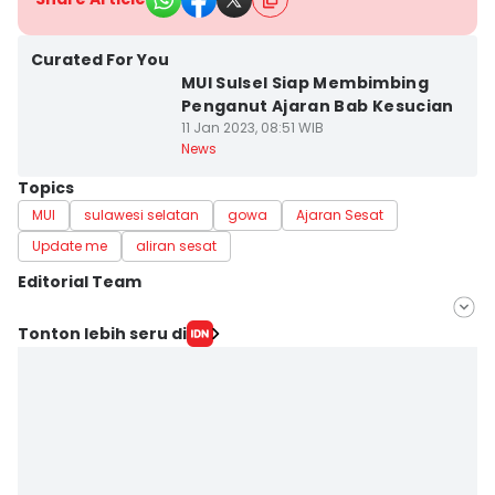
Curated For You
MUI Sulsel Siap Membimbing
Penganut Ajaran Bab Kesucian
11 Jan 2023, 08:51 WIB
News
Topics
MUI
sulawesi selatan
gowa
Ajaran Sesat
Update me
aliran sesat
Editorial Team
Editor
Tonton lebih seru di
Irwan Idris
Editor
Dahrul Lobubun