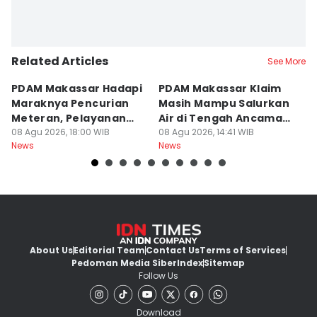
Related Articles
See More
PDAM Makassar Hadapi
PDAM Makassar Klaim
K
Maraknya Pencurian
Masih Mampu Salurkan
B
Meteran, Pelayanan
Air di Tengah Ancaman
K
Ikut Terdampak
08 Agu 2026, 18:00 WIB
Kekeringan
08 Agu 2026, 14:41 WIB
D
08
News
News
Ne
About Us
Editorial Team
Contact Us
Terms of Services
Pedoman Media Siber
Index
Sitemap
Follow Us
Download