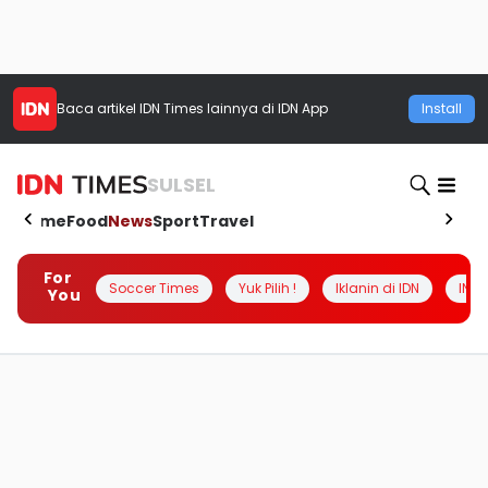
Baca artikel
IDN Times
lainnya di IDN App
Install
SULSEL
Home
Food
News
Sport
Travel
For
Soccer Times
Yuk Pilih !
Iklanin di IDN
INSI
You