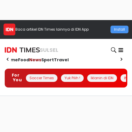
Baca artikel
IDN Times
lainnya di IDN App
Install
SULSEL
Home
Food
News
Sport
Travel
For
Soccer Times
Yuk Pilih !
Iklanin di IDN
INSI
You