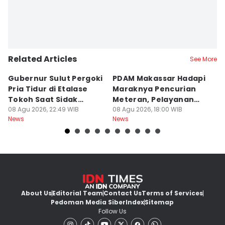
Related Articles
See More
Gubernur Sulut Pergoki
PDAM Makassar Hadapi
P
Pria Tidur di Etalase
Maraknya Pencurian
M
Tokoh Saat Sidak
Meteran, Pelayanan
A
Gedung
08 Agu 2026, 22:49 WIB
Ikut Terdampak
08 Agu 2026, 18:00 WIB
K
08
News
News
Ne
About Us
Editorial Team
Contact Us
Terms of Services
Pedoman Media Siber
Index
Sitemap
Follow Us