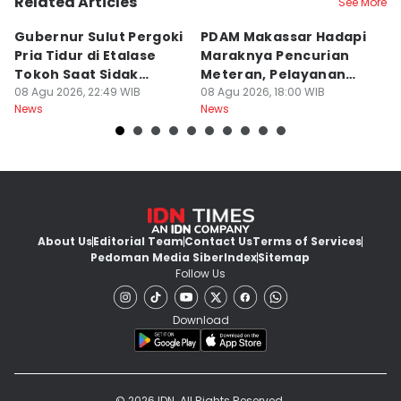
Related Articles
See More
Gubernur Sulut Pergoki
PDAM Makassar Hadapi
P
Pria Tidur di Etalase
Maraknya Pencurian
M
Tokoh Saat Sidak
Meteran, Pelayanan
A
Gedung
08 Agu 2026, 22:49 WIB
Ikut Terdampak
08 Agu 2026, 18:00 WIB
K
08
News
News
Ne
About Us
Editorial Team
Contact Us
Terms of Services
Pedoman Media Siber
Index
Sitemap
Follow Us
Download
© 2026 IDN. All Rights Reserved.