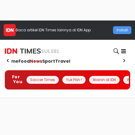
Baca artikel
IDN Times
lainnya di IDN App
Install
SULSEL
Home
Food
News
Sport
Travel
For
Soccer Times
Yuk Pilih !
Iklanin di IDN
INSI
You