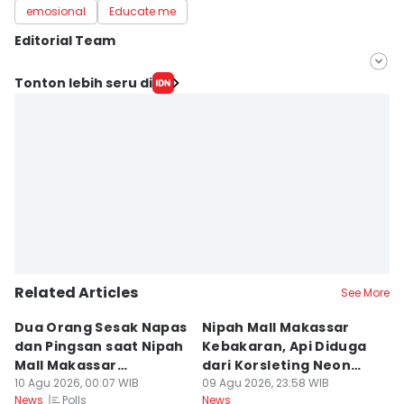
emosional
Educate me
Editorial Team
Editor
Tonton lebih seru di
Irwan Idris
Editor
Aan Pranata
Related Articles
See More
Dua Orang Sesak Napas
Nipah Mall Makassar
D
dan Pingsan saat Nipah
Kebakaran, Api Diduga
M
Mall Makassar
dari Korsleting Neon
O
Kebakaran
10 Agu 2026, 00:07 WIB
Box
09 Agu 2026, 23:58 WIB
09
Polls
News
News
Ne