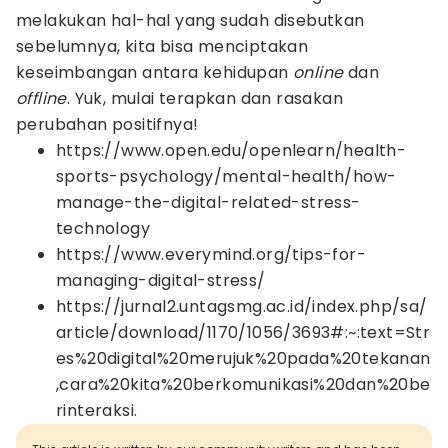
melakukan hal-hal yang sudah disebutkan
sebelumnya, kita bisa menciptakan
keseimbangan antara kehidupan
online
dan
offline
. Yuk, mulai terapkan dan rasakan
perubahan positifnya!
https://www.open.edu/openlearn/health-
sports-psychology/mental-health/how-
manage-the-digital-related-stress-
technology
https://www.everymind.org/tips-for-
managing-digital-stress/
https://jurnal2.untagsmg.ac.id/index.php/sa/
article/download/1170/1056/3693#:~:text=Str
es%20digital%20merujuk%20pada%20tekanan
,cara%20kita%20berkomunikasi%20dan%20be
rinteraksi.