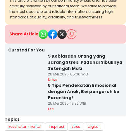
This article is written by our community writers and has been
carefully reviewed by our editorial team. We strive to provide
the most accurate and reliable information, ensuring high
standards of quality, credibility, and trustworthiness.
Share Article
Curated For You
5 Kebiasaan Orang yang
Jarang Stres, Padahal Sibuknya
Setengah Mati
28 Mei 2025, 05:00 WIB
News
5 Tips Pendekatan Emosional
dengan Anak, Berpengaruh ke
Parenting!
25 Mei 2025, 19:32 WIB
Life
Topics
kesehatan mental
inspirasi
stres
digital