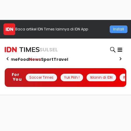
Baca artikel
IDN Times
lainnya di IDN App
Install
SULSEL
Home
Food
News
Sport
Travel
For
Soccer Times
Yuk Pilih !
Iklanin di IDN
INSI
You