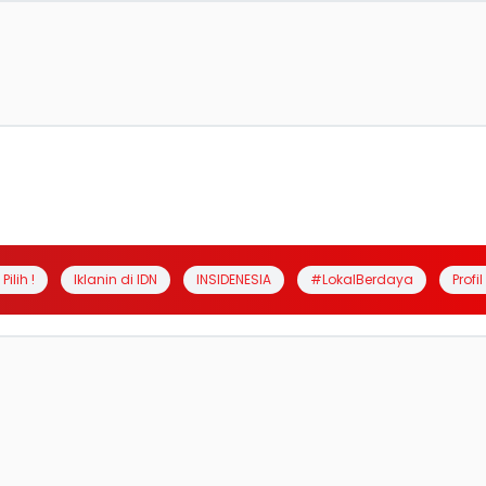
Pilih !
Iklanin di IDN
INSIDENESIA
#LokalBerdaya
Profi