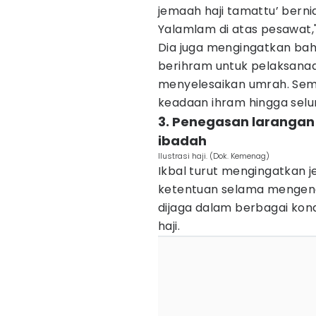
jemaah haji tamattu’ berni
Yalamlam di atas pesawat,"
Dia juga mengingatkan ba
berihram untuk pelaksanaan
menyelesaikan umrah. Sem
keadaan ihram hingga selur
3. Penegasan larangan
ibadah
Ilustrasi haji. (Dok. Kemenag)
Ikbal turut mengingatkan j
ketentuan selama mengena
dijaga dalam berbagai kon
haji.