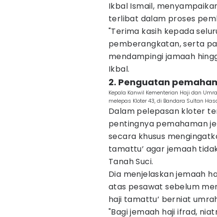
Ikbal Ismail, menyampaika
terlibat dalam proses pem
"Terima kasih kepada selu
pemberangkatan, serta par
mendampingi jamaah hingg
Ikbal.
2. Penguatan pemahama
Kepala Kanwil Kementerian Haji dan Umr
melepas Kloter 43, di Bandara Sultan Has
Dalam pelepasan kloter te
pentingnya pemahaman jema
secara khusus mengingatkan
tamattu’ agar jemaah tidak
Tanah Suci.
Dia menjelaskan jemaah haji
atas pesawat sebelum mend
haji tamattu’ berniat umra
"Bagi jemaah haji ifrad, ni