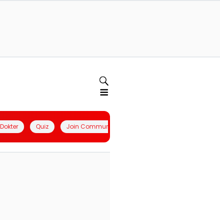
l Dokter
Quiz
Join Community