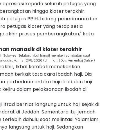
n apresiasi kepada seluruh petugas yang
berangkatan hingga kloter terakhir.
ruh petugas PPIH, bidang penerimaan dan
a petugas kloter yang tetap setia
a akhir proses pemberangkatan," kata
n manasik di kloter terakhir
ah Sulawesi Selatan, Ikbal Ismail memberi sambutan saat
anuddin, Kamis (21/5/2026) dini hari. (Dok. Kemenhaj Sulsel)
rakhir, Ikbal kembali menekankan
ah terkait tata cara ibadah haji. Dia
 perbedaan antara haji ifrad dan haji
 keliru dalam pelaksanaan ibadah di
 ifrad berniat langsung untuk haji sejak di
arat di Jeddah. Sementara itu, jemaah
h terlebih dahulu saat melintasi Yalamlam.
atnya langsung untuk haji. Sedangkan