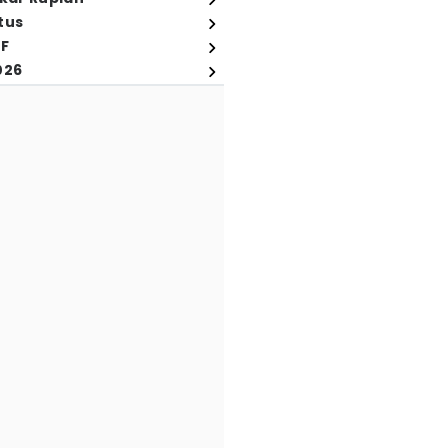
tus
FF
026