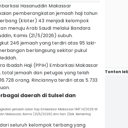
barkasi Hasanuddin Makassar
kaian pemberangkatan jemaah haji tahun
erbang (kloter) 43 menjadi kelompok
kan menuju Arab Saudi melalui Bandara
uddin, Kamis (21/5/2026) subuh.
kut 246 jemaah yang terdiri atas 95 laki-
enerbangan berlangsung sekitar pukul
Jeddah.
a Ibadah Haji (PPIH) Embarkasi Makassar
Tonton leb
, total jemaah dan petugas yang telah
.728 orang. Rinciannya terdiri atas 5.733
puan.
berbagai daerah di Sulsel dan
rangkatan jemaah calon haji Embarkasi Makassar 1447 H/2026 M
din Makassar, Kamis (21/5/2026) dini hari. (Dok. Kemenhaj
 dari seluruh kelompok terbang yang