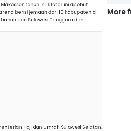
akassar tahun ini. Kloter ini disebut
More 
arena berisi jemaah dari 10 kabupaten di
ambahan dari Sulawesi Tenggara dan
enterian Haji dan Umrah Sulawesi Selatan,