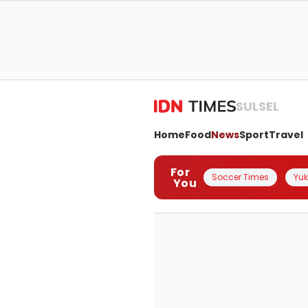
SULSEL
Home
Food
News
Sport
Travel
For
Soccer Times
Yuk 
You