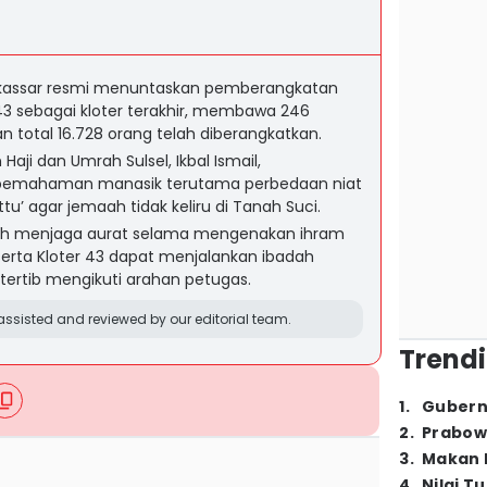
kassar resmi menuntaskan pemberangkatan
 43 sebagai kloter terakhir, membawa 246
total 16.728 orang telah diberangkatkan.
aji dan Umrah Sulsel, Ikbal Ismail,
pemahaman manasik terutama perbedaan niat
tu’ agar jemaah tidak keliru di Tanah Suci.
ah menjaga aurat selama mengenakan ihram
serta Kloter 43 dapat menjalankan ibadah
 tertib mengikuti arahan petugas.
ssisted and reviewed by our editorial team.
Trendi
1
.
Gubern
2
.
Prabow
3
.
Makan B
4
.
Nilai T