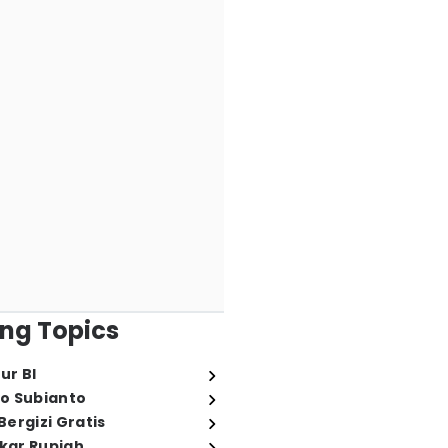
ng Topics
ur BI
o Subianto
ergizi Gratis
ukar Rupiah