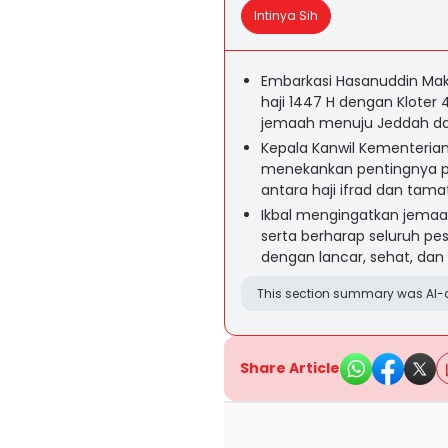
Intinya Sih
Embarkasi Hasanuddin Ma
haji 1447 H dengan Kloter
jemaah menuju Jeddah dan 
Kepala Kanwil Kementerian H
menekankan pentingnya 
antara haji ifrad dan tamat
Ikbal mengingatkan jema
serta berharap seluruh pe
dengan lancar, sehat, dan
This section summary was AI-a
Share Article