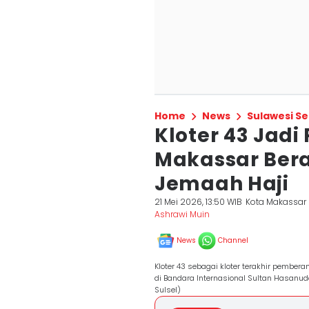
Home
News
Sulawesi Se
Kloter 43 Jad
Makassar Bera
Jemaah Haji
21 Mei 2026, 13:50 WIB
Kota Makassar
Ashrawi Muin
News
Channel
Kloter 43 sebagai kloter terakhir pembe
di Bandara Internasional Sultan Hasanud
Sulsel)