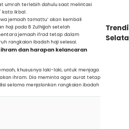
at umrah terlebih dahulu saat melintasi
 kata Ikbal.
hwa jemaah tamattu’ akan kembali
Trend
 haji pada 8 Zulhijjah setelah
entara jemaah ifrad tetap dalam
Selat
uh rangkaian ibadah haji selesai.
 ihram dan harapan kelancaran
emaah, khususnya laki-laki, untuk menjaga
kan ihram. Dia meminta agar aurat tetap
disi selama menjalankan rangkaian ibadah