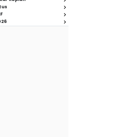
tus
FF
026