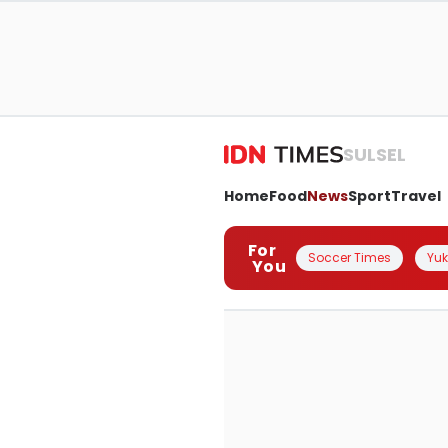
SULSEL
Home
Food
News
Sport
Travel
For
Soccer Times
Yuk 
You