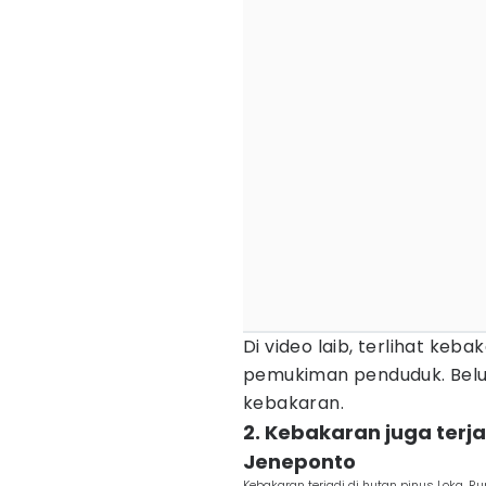
Di video laib, terlihat ke
pemukiman penduduk. Belu
kebakaran.
2. Kebakaran juga terj
Jeneponto
Kebakaran terjadi di hutan pinus Loka, R