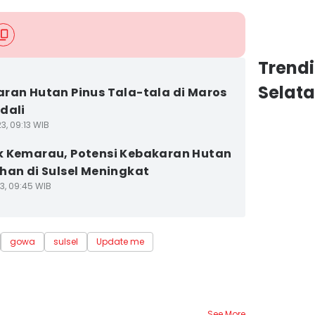
Trend
Selat
ran Hutan Pinus Tala-tala di Maros
dali
3, 09:13 WIB
 Kemarau, Potensi Kebakaran Hutan
han di Sulsel Meningkat
3, 09:45 WIB
gowa
sulsel
Update me
See More