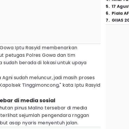
5
.
17 Agus
6
.
Piala A
7
.
GIIAS 2
s Gowa Iptu Rasyid membenarkan
ut petugas Polres Gowa dan tim
udah berada di lokasi untuk upaya
Agni sudah meluncur, jadi masih proses
polsek Tinggimoncong," kata Iptu Rasyid
ebar di media sosial
utan pinus Malino tersebar di media
 terlihat sejumlah pengendara rnggan
but asap nyaris menyentuh jalan.