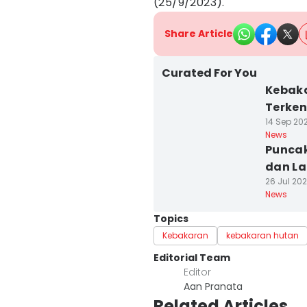
(25/9/2023).
Share Article
Curated For You
Kebaka
Terken
14 Sep 202
News
Puncak
dan La
26 Jul 202
News
Topics
Kebakaran
kebakaran hutan
Editorial Team
Editor
Aan Pranata
Related Articles