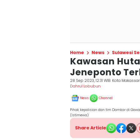
Home
News
Sulawesi Se
Kawasan Hutan
Jeneponto Te
28 Sep 2023, 12:31 WIB
Kota Makassar
Dahrul Lobubun
News
Channel
Pihak kepolisian dan tim Damkar di Gow
(Istimewa)
Share Article