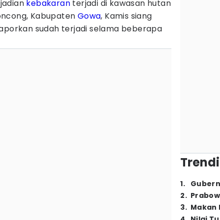
jadian
kebakaran
terjadi di kawasan hutan
oncong, Kabupaten
Gowa
, Kamis siang
laporkan sudah terjadi selama beberapa
Trendi
1
.
Gubern
2
.
Prabow
3
.
Makan B
4
.
Nilai T