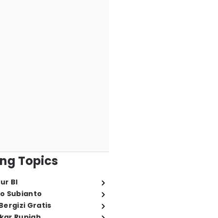
ng Topics
ur BI
o Subianto
ergizi Gratis
ukar Rupiah