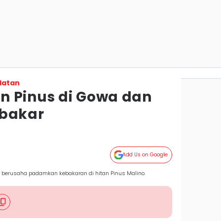
latan
 Pinus di Gowa dan
rbakar
Add Us on Google
a berusaha padamkan kebakaran di hitan Pinus Malino.