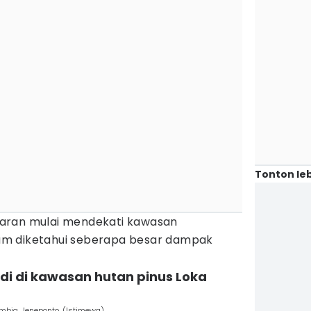
Tonton leb
bakaran mulai mendekati kawasan
m diketahui seberapa besar dampak
adi di kawasan hutan pinus Loka
umbia, Jeneponto. (Istimewa)