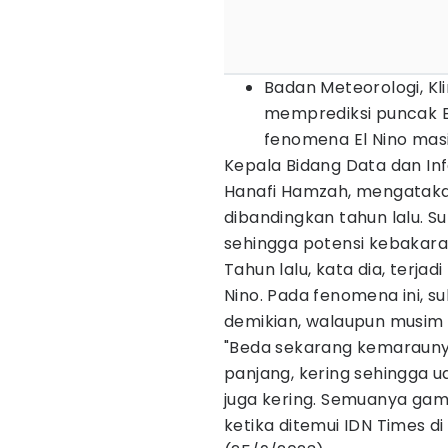
Badan Meteorologi, Kl
memprediksi puncak El
fenomena El Nino masi
Kepala Bidang Data dan In
Hanafi Hamzah, mengataka
dibandingkan tahun lalu. 
sehingga potensi kebakaran
Tahun lalu, kata dia, terjad
Nino. Pada fenomena ini, su
demikian, walaupun musim 
"Beda sekarang kemarauny
panjang, kering sehingga u
juga kering. Semuanya gamp
ketika ditemui IDN Times d