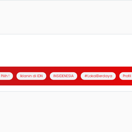
Pilih !
Iklanin di IDN
INSIDENESIA
#LokalBerdaya
Profi