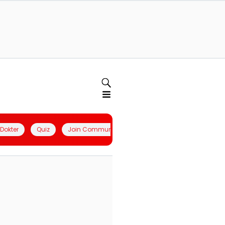
l Dokter
Quiz
Join Community