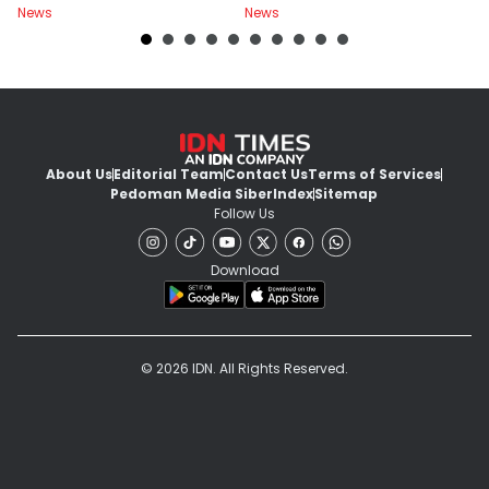
News
News
Ne
About Us
Editorial Team
Contact Us
Terms of Services
Pedoman Media Siber
Index
Sitemap
Follow Us
Download
© 2026 IDN. All Rights Reserved.