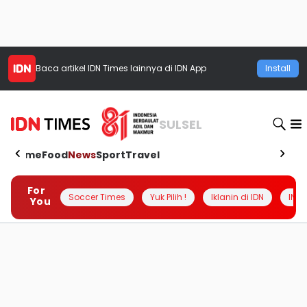
Baca artikel
IDN Times
lainnya di IDN App
Install
SULSEL
Home
Food
News
Sport
Travel
For
Soccer Times
Yuk Pilih !
Iklanin di IDN
INSI
You