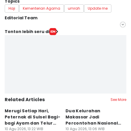
Topics
Haji
Kementerian Agama
umrah
Update me
Editorial Team
Editor
Tonton lebih seru di
Ashrawi Muin
Editor
Aan Pranata
Related Articles
See More
Merugi Setiap Hari,
Dua Kelurahan
G
Peternak di Sulsel Bagi-
Makassar Jadi
M
bagi Ayam dan Telur
Percontohan Nasional
Ti
Gratis
10 Agu 2026, 13:22 WIB
Sadar HAM
10 Agu 2026, 13:06 WIB
10