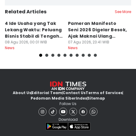
Related Articles
See More
4 Ide Usaha yang Tak
Pameran Manifesto
S
Lekang Waktu: Peluang
Seni 2026 Digelar Besok,
I
Bisnis Stabil di Tengah
Ajak Maknai Ulang
d
Perubahan
08 Agu 2026, 00:01 WIB
Maritim
07 Agu 2026, 23:41 WIB
07
News
News
Ne
About Us
Editorial Team
Contact Us
Terms of Services
Pedoman Media Siber
Index
Sitemap
Follow Us
Download