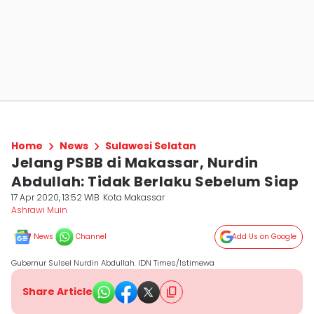
Home
News
Sulawesi Selatan
Jelang PSBB di Makassar, Nurdin
Abdullah: Tidak Berlaku Sebelum Siap
17 Apr 2020, 13:52 WIB
Kota Makassar
Ashrawi Muin
News
Channel
Add Us on Google
Gubernur Sulsel Nurdin Abdullah. IDN Times/Istimewa
Share Article