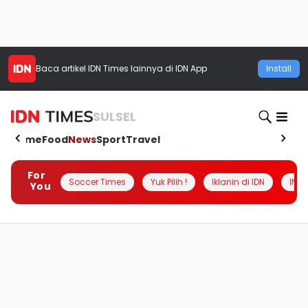
Baca artikel
IDN Times
lainnya di IDN App
Install
SULSEL
Home
Food
News
Sport
Travel
For
Soccer Times
Yuk Pilih !
Iklanin di IDN
INSI
You