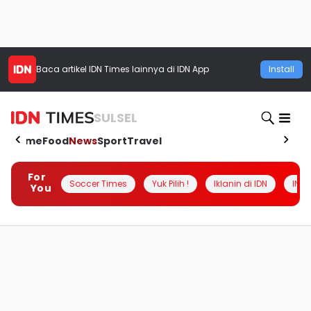
Baca artikel
IDN Times
lainnya di IDN App
Install
SULSEL
Home
Food
News
Sport
Travel
For
Soccer Times
Yuk Pilih !
Iklanin di IDN
INSI
You