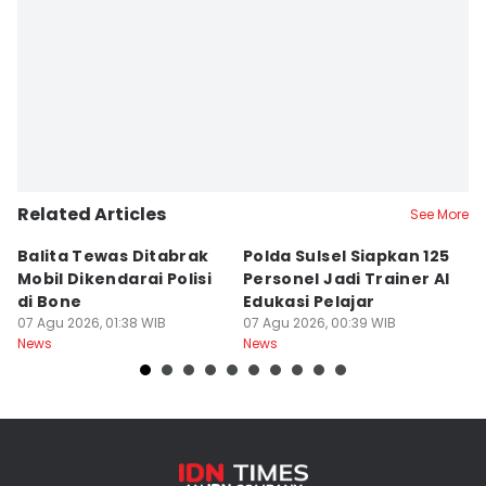
Related Articles
See More
Balita Tewas Ditabrak
Polda Sulsel Siapkan 125
G
Mobil Dikendarai Polisi
Personel Jadi Trainer AI
M
di Bone
Edukasi Pelajar
H
07 Agu 2026, 01:38 WIB
07 Agu 2026, 00:39 WIB
T
06
News
News
Ne