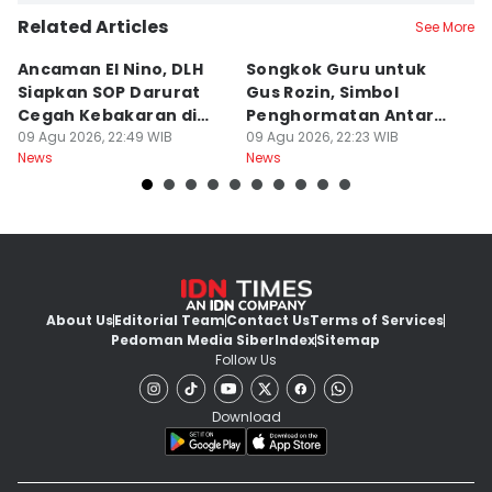
Related Articles
See More
Ancaman El Nino, DLH
Songkok Guru untuk
D
Siapkan SOP Darurat
Gus Rozin, Simbol
T
Cegah Kebakaran di
Penghormatan Antar
S
TPA
09 Agu 2026, 22:49 WIB
Ulama
09 Agu 2026, 22:23 WIB
B
09
News
News
Ne
About Us
Editorial Team
Contact Us
Terms of Services
Pedoman Media Siber
Index
Sitemap
Follow Us
Download