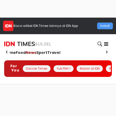
Baca artikel
IDN Times
lainnya di IDN App
Install
SULSEL
Home
Food
News
Sport
Travel
For
Soccer Times
Yuk Pilih !
Iklanin di IDN
INSI
You