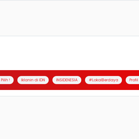
Pilih !
Iklanin di IDN
INSIDENESIA
#LokalBerdaya
Profi