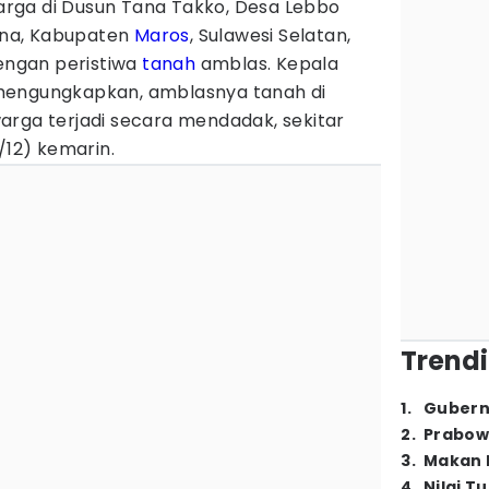
rga di Dusun Tana Takko, Desa Lebbo
na, Kabupaten
Maros
, Sulawesi Selatan,
ngan peristiwa
tanah
amblas. Kepala
mengungkapkan, amblasnya tanah di
arga terjadi secara mendadak, sekitar
/12) kemarin.
Trendi
1
.
Gubern
2
.
Prabow
3
.
Makan B
4
.
Nilai T