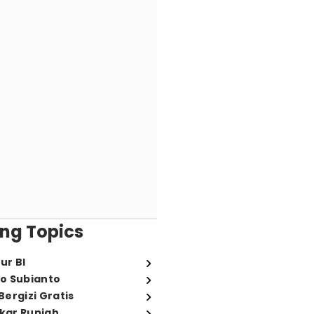
ng Topics
ur BI
o Subianto
ergizi Gratis
ukar Rupiah