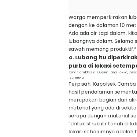
Warga memperkirakan luba
dengan ke dalaman 10 mete
Ada ada air tapi dalam, ki
lubangnya dalam. Selama saya
sawah memang produktif,”
4. Lubang itu diperkira
purba di lokasi setemp
Tanah amblas di Dusun Tana Takko, Desa
Istimewa
Terpisah, Kapolsek Camba
hasil pendalaman sementar
merupakan bagian dari ali
material yang ada di sekit
serupa dengan material sep
“Untuk strukutr tanah di l
lokasi sebelumnya adalah ba