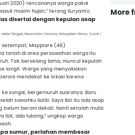
anuari 2020) rencananya warga pakai
More 
asuk musim hujan,” terang Suryanto.
as disertai dengan kepulan asap
 Lebbo Tengae, Kecamatan Cenrana, Kabupaten Maros, Sulsel /
a setempat, Mappiare (46)
 tanah di area persawahan warga itu
ruh. Tak berselang lama, muncul kepulah
 langit. Warga yang menyaksikan
u berani mendekat ke lokasi karena
h ke sungai, bergemuruh suaranya. Baru
belah sawahku liatki. Saya liat itu ada asap
g belum berani dekati. Nanti setalah mulai
a liat, ada lubang,” ungkap warga
isah.
rupa sumur, perlahan membesar