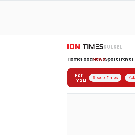
SULSEL
Home
Food
News
Sport
Travel
For
Soccer Times
Yuk 
You