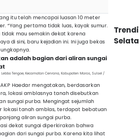
ng itu telah mencapai luasan 10 meter
r. “Yang pertama tidak luas, kayak sumur.
Trend
ta tidak mau semakin dekat karena
Selat
 di sini, baru kejadian ini. Ini juga bekas
 ungkapnya.
kan adalah bagian dari aliran sungai
at
 Lebbo Tengae, Kecamatan Cenrana, Kabupaten Maros, Sulsel /
 AKP Haedar mengatakan, berdasarkan
a, lokasi amblasnya tanah disebutkan
ran sungai purba. Mengingat sejumlah
ar lokasi tanah amblas, terdapat bebatuan
anjang aliran sungai purba.
okasi dekat sungai diperkirakan bahwa
gian dari sungai purba. Karena kita lihat