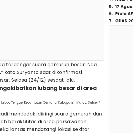
5
.
17 Agus
6
.
Piala A
7
.
GIIAS 2
 ada terdengar suara gemuruh besar. Nda
,” kata Suryanto saat dikonfirmasi
sar, Selasa (24/12) sesaat lalu.
ngakibatkan lubang besar di area
 Lebbo Tengae, Kecamatan Cenrana, Kabupaten Maros, Sulsel /
jadi mendadak, diiringi suara gemuruh dan
h beraktifitas di area persawahan
eka lantas mendatangi lokasi sekitar