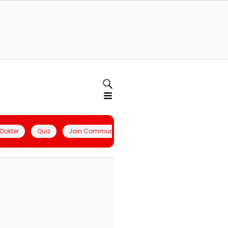
l Dokter
Quiz
Join Community