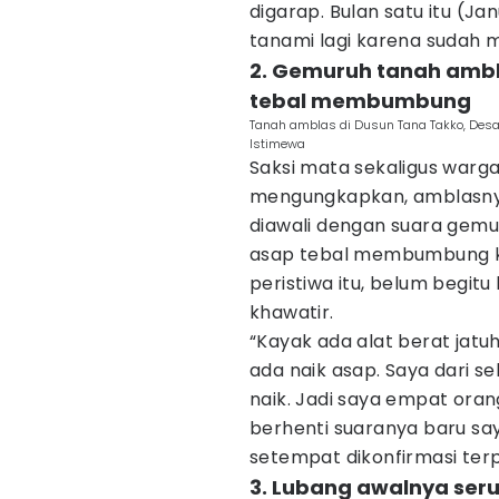
digarap. Bulan satu itu (J
tanami lagi karena sudah m
2. Gemuruh tanah ambl
tebal membumbung
Tanah amblas di Dusun Tana Takko, Desa
Istimewa
Saksi mata sekaligus warg
mengungkapkan, amblasnya
diawali dengan suara gemu
asap tebal membumbung ke
peristiwa itu, belum begit
khawatir.
“Kayak ada alat berat jatu
ada naik asap. Saya dari se
naik. Jadi saya empat oran
berhenti suaranya baru say
setempat dikonfirmasi terp
3. Lubang awalnya se