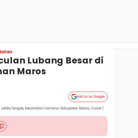
latan
ulan Lubang Besar di
han Maros
Add Us on Google
 Lebbo Tengae, Kecamatan Cenrana, Kabupaten Maros, Sulsel /