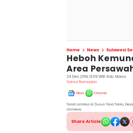
Home
News
Sulawesi Se
Heboh Kemunc
Area Persawa
24 Des 2019, 13:09 WIB
Kab. Maros
Sahrul Ramadan
News
Channel
Tanah amblas di Dusun Tana Takko, Desa
Istimewa
Share Article