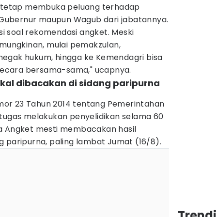
ga tetap membuka peluang terhadap
Gubernur maupun Wagub dari jabatannya.
asi soal rekomendasi angket. Meski
ungkinan, mulai pemakzulan,
negak hukum, hingga ke Kemendagri bisa
a secara bersama-sama," ucapnya.
akal dibacakan di sidang paripurna
or 23 Tahun 2014 tentang Pemerintahan
rtugas melakukan penyelidikan selama 60
itia Angket mesti membacakan hasil
 paripurna, paling lambat Jumat (16/8).
Trend