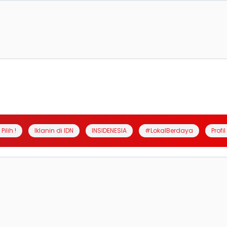
Pilih !
Iklanin di IDN
INSIDENESIA
#LokalBerdaya
Profi