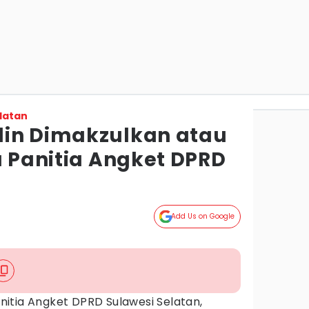
latan
din Dimakzulkan atau
a Panitia Angket DPRD
Add Us on Google
nitia Angket DPRD Sulawesi Selatan,