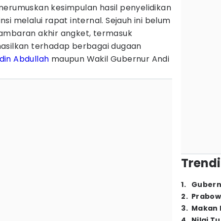
merumuskan kesimpulan hasil penyelidikan
i melalui rapat internal. Sejauh ini belum
ambaran akhir angket, termasuk
hasilkan terhadap berbagai dugaan
din Abdullah
maupun Wakil Gubernur Andi
Trendi
1
.
Gubern
2
.
Prabow
3
.
Makan B
4
.
Nilai T