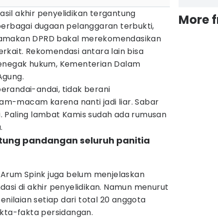
il akhir penyelidikan tergantung
More 
berbagai dugaan pelanggaran terbukti,
namakan DPRD bakal merekomendasikan
rkait. Rekomendasi antara lain bisa
penegak hukum, Kementerian Dalam
Agung.
 berandai-andai, tidak berani
m-macam karena nanti jadi liar. Sabar
ini. Paling lambat Kamis sudah ada rumusan
.
tung pandangan seluruh panitia
t Arum Spink juga belum menjelaskan
dasi di akhir penyelidikan. Namun menurut
enilaian setiap dari total 20 anggota
akta-fakta persidangan.