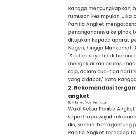
Rangga mengungkapkan, has
rumusan kesimpulan. Jika 
Panitia Angket mengatas
penanganannya ke pihak te
ditujukan kepada aparat 
Negeri, hingga Mahkamah 
"Saat ini saya tidak berani
mengeluarkan asumsi maca
saja, dalam dua-tiga hari 
yang didapat," kata Rangga
2. Rekomendasi tergan
angket
IDN Times/Aan Pranata
Wakil Ketua Panitia Angke
seperti apa wujud rekomen
dia, semua itu tergantung p
Panitia Angket terhadap f