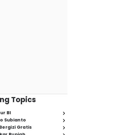
ng Topics
ur BI
o Subianto
ergizi Gratis
ukar Rupiah