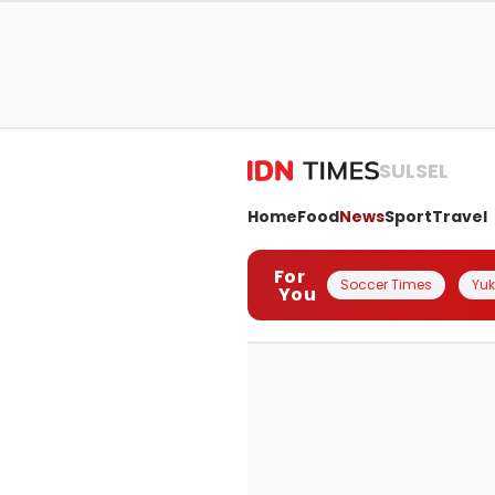
SULSEL
Home
Food
News
Sport
Travel
For
Soccer Times
Yuk 
You