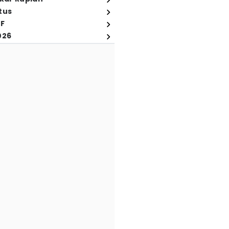
tus
FF
026