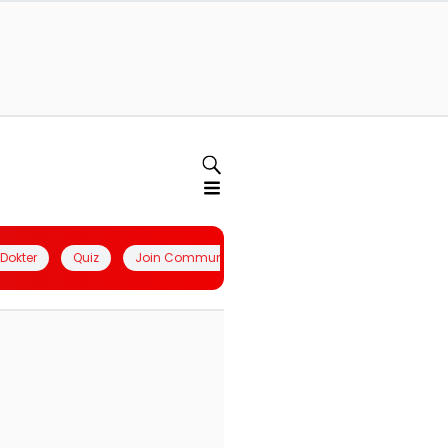
l Dokter
Quiz
Join Community