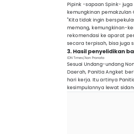
Pipink -sapaan Spink- ju
kemungkinan pemakzulan 
"Kita tidak ingin berspekul
memang, kemungkinan-kem
rekomendasi ke aparat pe
secara terpisah, bisa jug
3. Hasil penyelidikan b
IDN Times/Aan Pranata
Sesuai Undang-undang Nom
Daerah, Panitia Angket be
hari kerja. Itu artinya Pan
kesimpulannya lewat sidang