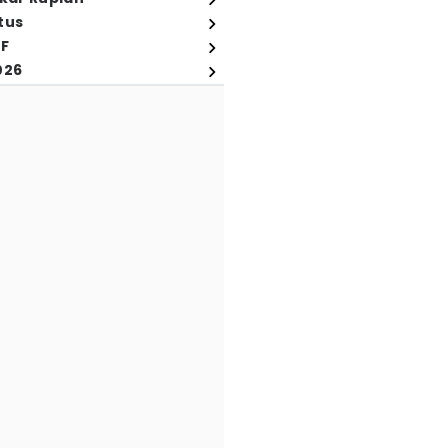
tus
FF
026