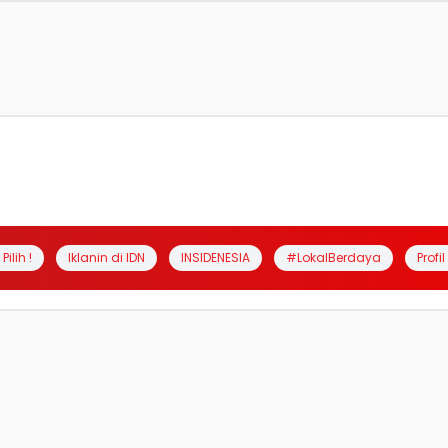
Pilih !
Iklanin di IDN
INSIDENESIA
#LokalBerdaya
Profi