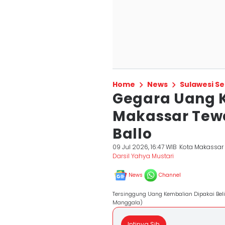
Home
News
Sulawesi Se
Gegara Uang K
Makassar Tewa
Ballo
09 Jul 2026, 16:47 WIB
Kota Makassar
Darsil Yahya Mustari
News
Channel
Tersinggung Uang Kembalian Dipakai Beli 
Manggala)
Intinya Sih