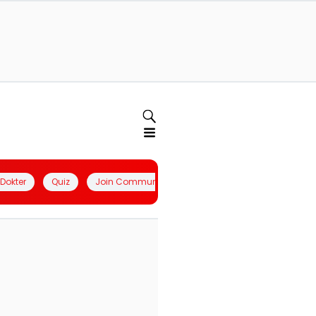
l Dokter
Quiz
Join Community