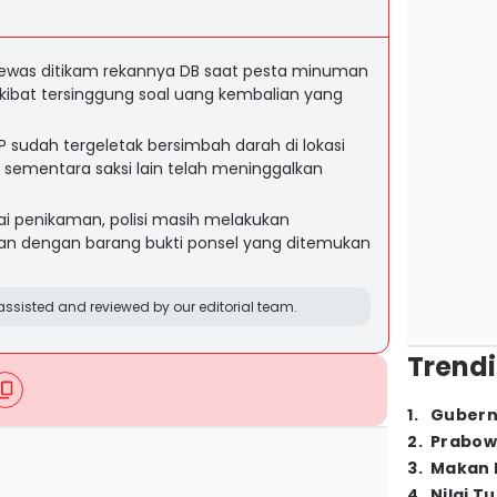
P tewas ditikam rekannya DB saat pesta minuman
akibat tersinggung soal uang kembalian yang
 sudah tergeletak bersimbah darah di lokasi
, sementara saksi lain telah meninggalkan
sai penikaman, polisi masih melakukan
ran dengan barang bukti ponsel yang ditemukan
ssisted and reviewed by our editorial team.
Trendi
1
.
Gubern
2
.
Prabow
3
.
Makan B
4
.
Nilai T