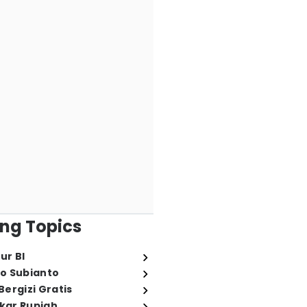
ng Topics
ur BI
o Subianto
ergizi Gratis
ukar Rupiah