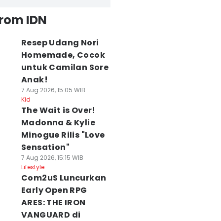
from IDN
Resep Udang Nori
Homemade, Cocok
untuk Camilan Sore
Anak!
7 Aug 2026, 15:05 WIB
Kid
The Wait is Over!
Madonna & Kylie
Minogue Rilis "Love
Sensation"
7 Aug 2026, 15:15 WIB
Lifestyle
Com2uS Luncurkan
Early Open RPG
ARES: THE IRON
VANGUARD di