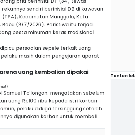
orang pria berinisial DP (34) tewas
 rekannya sendiri berinisial DB di kawasan
 (TPA), Kecamatan Manggala, Kota
 Rabu (8/7/2026). Peristiwa itu terjadi
dang pesta minuman keras tradisional
ipicu persoalan sepele terkait uang
i, pelaku masih dalam pengejaran aparat
karena uang kembalian dipakai
Tonton leb
hmat)
l Samuel To'longan, mengatakan sebelum
an uang Rp100 ribu kepada istri korban
mun, pelaku diduga tersinggung setelah
nnya digunakan korban untuk membeli