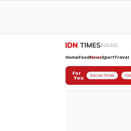
SULSEL
Home
Food
News
Sport
Travel
For
Soccer Times
Yuk 
You