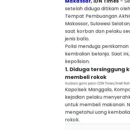
Makassar
, IDN Times
– Se
setelah diduga ditikam oleh
Tempat Pembuangan Akhir
Makassar, Sulawesi Selatan,
saat korban dan pelaku se
jenis ballo.
Polisi menduga penikaman d
kembalian belanja. Saat in
kepolisian.
1. Diduga tersinggung 
membeli rokok
Ilustrasi garis polisi (IDN Times/Arief Ra
Kapolsek Manggala, Kompo
kejadian pelaku menyerahk
untuk membeli makanan. Na
mengetahui uang kembalia
rokok.