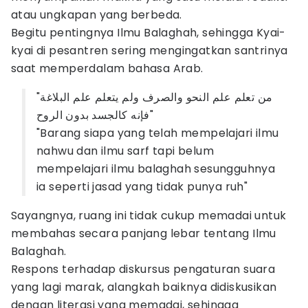
atau ungkapan yang berbeda.
Begitu pentingnya Ilmu Balaghah, sehingga Kyai-
kyai di pesantren sering mengingatkan santrinya
saat memperdalam bahasa Arab.
"من تعلم علم النحو والصرف ولم يتعلم علم البلاغة
فإنه كالجسد بدون الروح"
"Barang siapa yang telah mempelajari ilmu
nahwu dan ilmu sarf tapi belum
mempelajari ilmu balaghah sesungguhnya
ia seperti jasad yang tidak punya ruh"
Sayangnya, ruang ini tidak cukup memadai untuk
membahas secara panjang lebar tentang Ilmu
Balaghah.
Respons terhadap diskursus pengaturan suara
yang lagi marak, alangkah baiknya didiskusikan
dengan literasi yang memadai, sehingga