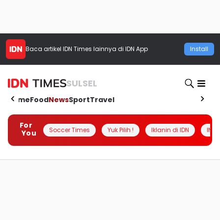
Baca artikel
IDN Times
lainnya di IDN App
Install
SULSEL
Home
Food
News
Sport
Travel
For
Soccer Times
Yuk Pilih !
Iklanin di IDN
INSI
You