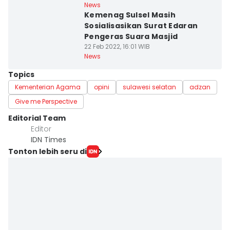
News
Kemenag Sulsel Masih
Sosialisasikan Surat Edaran
Pengeras Suara Masjid
22 Feb 2022, 16:01 WIB
News
Topics
Kementerian Agama
opini
sulawesi selatan
adzan
Give me Perspective
Editorial Team
Editor
IDN Times
Tonton lebih seru di