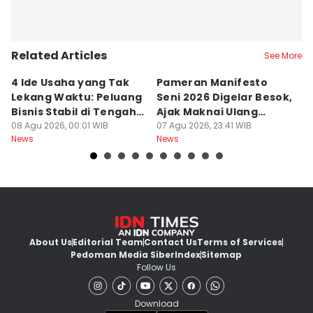
Related Articles
See More
4 Ide Usaha yang Tak
Pameran Manifesto
S
Lekang Waktu: Peluang
Seni 2026 Digelar Besok,
I
Bisnis Stabil di Tengah
Ajak Maknai Ulang
d
Perubahan
08 Agu 2026, 00:01 WIB
Maritim
07 Agu 2026, 23:41 WIB
07
News
News
Ne
About Us
Editorial Team
Contact Us
Terms of Services
Pedoman Media Siber
Index
Sitemap
Follow Us
Download