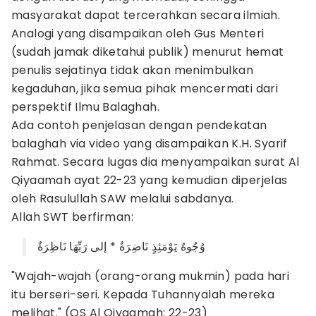
masyarakat dapat tercerahkan secara ilmiah.
Analogi yang disampaikan oleh Gus Menteri
(sudah jamak diketahui publik) menurut hemat
penulis sejatinya tidak akan menimbulkan
kegaduhan, jika semua pihak mencermati dari
perspektif Ilmu Balaghah.
Ada contoh penjelasan dengan pendekatan
balaghah via video yang disampaikan K.H. Syarif
Rahmat. Secara lugas dia menyampaikan surat Al
Qiyaamah ayat 22-23 yang kemudian diperjelas
oleh Rasulullah SAW melalui sabdanya.
Allah SWT berfirman:
وُجُوهٌ يَوْمَئِذٍ نَاضِرَةٌ * إلى رَبِّهَا نَاظِرَةٌ
"Wajah-wajah (orang-orang mukmin) pada hari
itu berseri-seri. Kepada Tuhannyalah mereka
melihat." (QS Al Qiyaamah: 22-23)