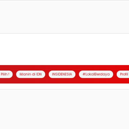
Pilih !
Iklanin di IDN
INSIDENESIA
#LokalBerdaya
Profi