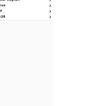
tus
FF
026