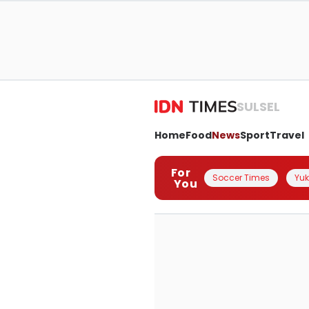
SULSEL
Home
Food
News
Sport
Travel
For
Soccer Times
Yuk 
You