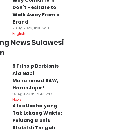
Why Consumers
Don't Hesitate to
Walk Away From a
Brand
7 Aug 2026, 11:00 WIB
English
ing News Sulawesi
an
5 Prinsip Berbisnis
Ala Nabi
Muhammad SAW,
Harus Jujur!
07 Agu 2026, 21:48 WIB
News
4 Ide Usaha yang
Tak Lekang Waktu:
Peluang Bisnis
Stabil di Tengah