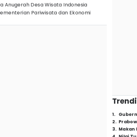
a Anugerah Desa Wisata Indonesia
Kementerian Pariwisata dan Ekonomi
Trendi
1
.
Gubern
2
.
Prabow
3
.
Makan B
4
.
Nilai T