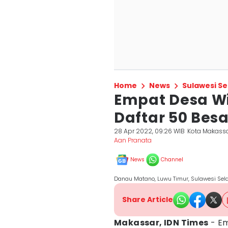
Home
News
Sulawesi Se
Empat Desa Wi
Daftar 50 Besa
28 Apr 2022, 09:26 WIB
Kota Makass
Aan Pranata
News
Channel
Danau Matano, Luwu Timur, Sulawesi Sela
Share Article
Makassar, IDN Times
- E