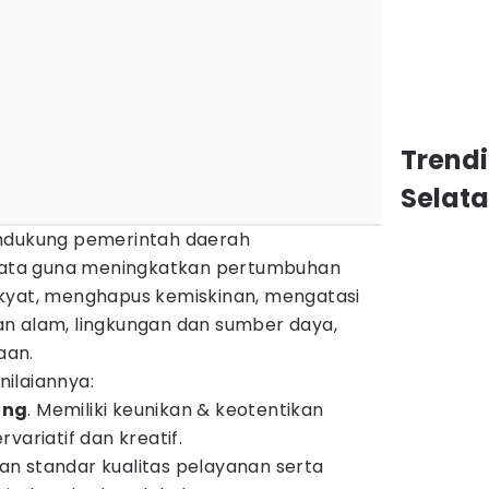
Trend
Selat
endukung pemerintah daerah
ata guna meningkatkan pertumbuhan
kyat, menghapus kemiskinan, mengatasi
n alam, lingkungan dan sumber daya,
aan.
enilaiannya:
ung
. Memiliki keunikan & keotentikan
variatif dan kreatif.
an standar kualitas pelayanan serta