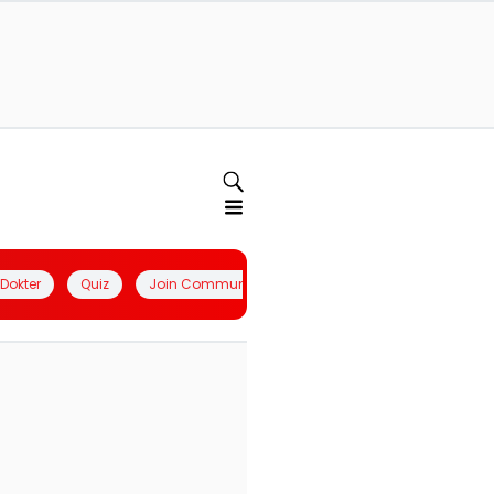
l Dokter
Quiz
Join Community