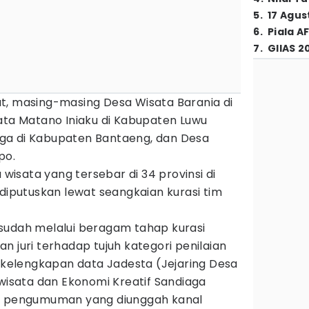
5
.
17 Agus
6
.
Piala A
7
.
GIIAS 2
t, masing-masing Desa Wisata Barania di
ata Matano Iniaku di Kabupaten Luwu
ga di Kabupaten Bantaeng, dan Desa
po.
a wisata yang tersebar di 34 provinsi di
 diputuskan lewat seangkaian kurasi tim
sudah melalui beragam tahap kurasi
n juri terhadap tujuh kategori penilaian
n kelengkapan data Jadesta (Jejaring Desa
iwisata dan Ekonomi Kreatif Sandiaga
eo pengumuman yang diunggah kanal