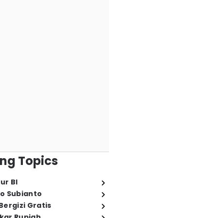
ng Topics
ur BI
o Subianto
ergizi Gratis
ukar Rupiah