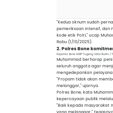
"Kedua oknum sudah perna
pemeriksaan intensif, dan
kode etik Polri," ucap Muh
Rabu (1/10/2025).
2. Polres Bone komitmen
Kapolres Bone AKBP Sugeng Setio Budhi / F
Muhammad berharap penind
seluruh anggota agar menjag
mengedepankan pelayanan
"Propam tidak akan member
melanggar," ujarnya.
Polres Bone, kata Muhamm
kepercayaan publik melal
"Baik kepada masyarakat 
yang melanggar," tegasnya