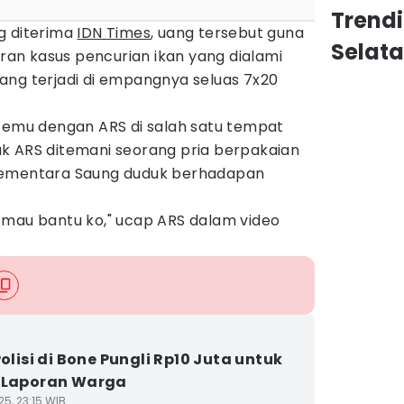
Trend
g diterima
IDN Times
, uang tersebut guna
Selat
n kasus pencurian ikan yang dialami
ang terjadi di empangnya seluas 7x20
rtemu dengan ARS di salah satu tempat
k ARS ditemani seorang pria berpakaian
Sementara Saung duduk berhadapan
 mau bantu ko," ucap ARS dalam video
Polisi di Bone Pungli Rp10 Juta untuk
 Laporan Warga
5, 23:15 WIB