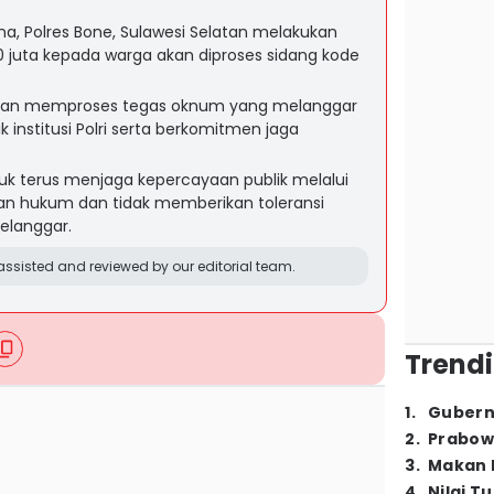
na, Polres Bone, Sulawesi Selatan melakukan
10 juta kepada warga akan diproses sidang kode
akan memproses tegas oknum yang melanggar
institusi Polri serta berkomitmen jaga
uk terus menjaga kepercayaan publik melalui
n hukum dan tidak memberikan toleransi
elanggar.
ssisted and reviewed by our editorial team.
Trendi
1
.
Gubern
2
.
Prabow
3
.
Makan B
4
.
Nilai T