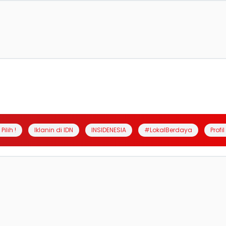
Pilih !
Iklanin di IDN
INSIDENESIA
#LokalBerdaya
Profi