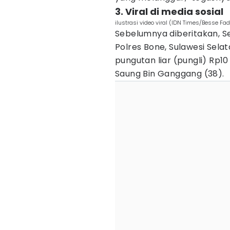
3. Viral di media sosial
ilustrasi video viral (IDN Times/Besse Fad
Sebelumnya diberitakan, Se
Polres Bone, Sulawesi Sela
pungutan liar (pungli) Rp
Saung Bin Ganggang (38).