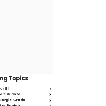
ng Topics
ur BI
o Subianto
ergizi Gratis
ukar Rupiah