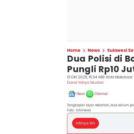
Home
News
Sulawesi Se
Dua Polisi di
Pungli Rp10 Ju
01 Okt 2025, 15:34 WIB
Kota Makassar
Darsil Yahya Mustari
News
Channel
Tangkapan layar rekaman, dua oknum poli
Foto : Istimewa
Intinya Sih