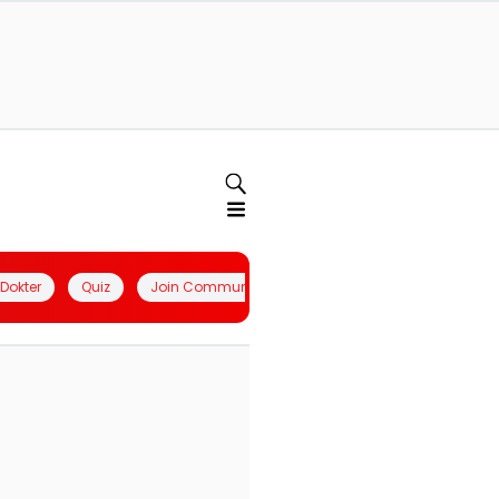
l Dokter
Quiz
Join Community