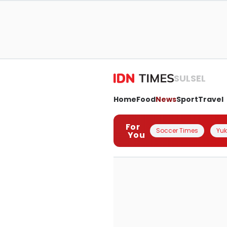
SULSEL
Home
Food
News
Sport
Travel
For
Soccer Times
Yuk 
You