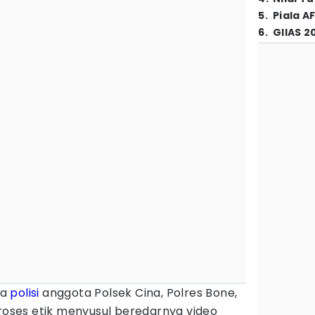
5
.
Piala A
6
.
GIIAS 2
ua
polisi
anggota Polsek Cina, Polres Bone,
proses etik menyusul beredarnya video