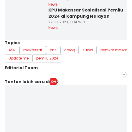
News
KPU Makassar Sosialisasi Pemilu
2024 di Kampung Nelayan
22 Jul 2023, 13:14 WIB
News
Topics
ASN
makassar
pns
caleg
sulsel
pemkot makassa
Update me
pemilu 2024
Editorial Team
Editor
Tonton lebih seru di
Ashrawi Muin
Editor
Aan Pranata