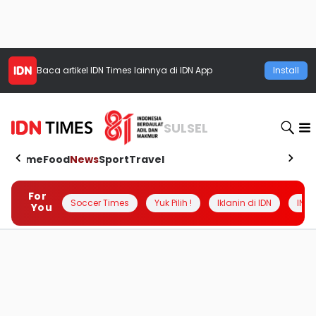
Baca artikel
IDN Times
lainnya di IDN App
Install
SULSEL
Home
Food
News
Sport
Travel
For
Soccer Times
Yuk Pilih !
Iklanin di IDN
INSI
You