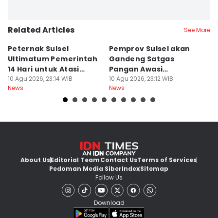
Related Articles
See More
Peternak Sulsel
Pemprov Sulsel akan
Me
Ultimatum Pemerintah
Gandeng Satgas
Pe
14 Hari untuk Atasi
Pangan Awasi
b
Harga Telur
10 Agu 2026, 23:14 WIB
Permainan Harga Telur
10 Agu 2026, 23:12 WIB
G
10
News
News
Ne
About Us
Editorial Team
Contact Us
Terms of Services
Pedoman Media Siber
Index
Sitemap
Follow Us
Download