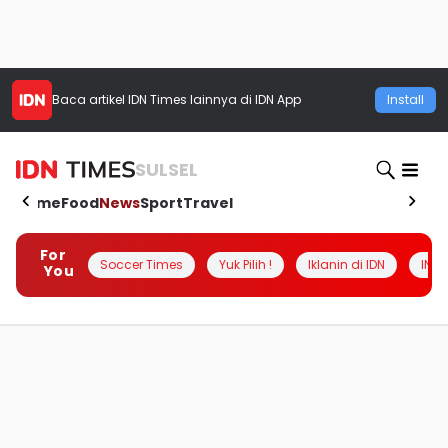
Baca artikel
IDN Times
lainnya di IDN App
Install
SULSEL
Home
Food
News
Sport
Travel
For
Soccer Times
Yuk Pilih !
Iklanin di IDN
INSI
You