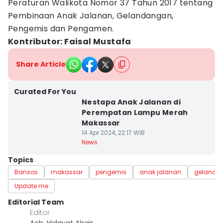
Peraturan Walikota Nomor 37 Tahun 2017 tentang
Pembinaan Anak Jalanan, Gelandangan,
Pengemis dan Pengamen.
Kontributor: Faisal Mustafa
Share Article
Curated For You
Nestapa Anak Jalanan di
Perempatan Lampu Merah
Makassar
14 Apr 2024, 22:17 WIB
News
Topics
Bansos
makassar
pengemis
anak jalanan
gelanda
Update me
Editorial Team
Editor