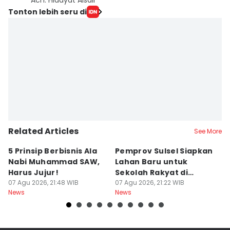
Ach. Hidayat Alsair
Tonton lebih seru di
Related Articles
See More
5 Prinsip Berbisnis Ala
Pemprov Sulsel Siapkan
P
Nabi Muhammad SAW,
Lahan Baru untuk
T
Harus Jujur!
Sekolah Rakyat di
B
07 Agu 2026, 21:48 WIB
Makassar
07 Agu 2026, 21:22 WIB
Mi
07
News
News
Ne