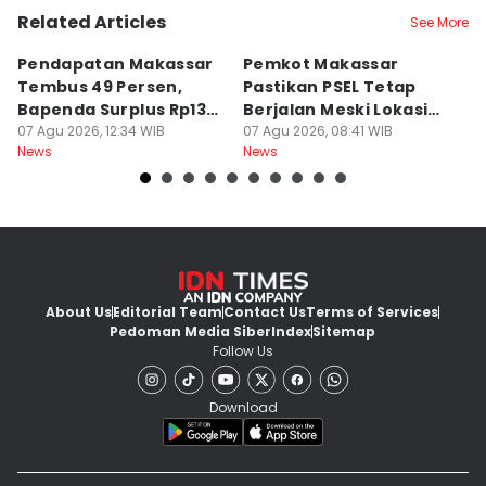
Related Articles
See More
Pendapatan Makassar
Pemkot Makassar
W
Tembus 49 Persen,
Pastikan PSEL Tetap
Z
Bapenda Surplus Rp130
Berjalan Meski Lokasi
L
Miliar
07 Agu 2026, 12:34 WIB
Belum Final
07 Agu 2026, 08:41 WIB
07
News
News
Ne
About Us
Editorial Team
Contact Us
Terms of Services
Pedoman Media Siber
Index
Sitemap
Follow Us
Download