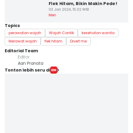
Flek Hitam, Bikin Makin Pede!
03 Jan 2024, 15:02 WIB
Men
Topics
perawatan wajah
Wajah Cantik
kesehatan wanita
Merawat wajah
flek hitam
Divert me
Editorial Team
Editor
Aan Pranata
Tonton lebih seru di