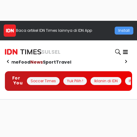
Baca artikel
IDN Times
lainnya di IDN App
Install
SULSEL
Home
Food
News
Sport
Travel
For
Soccer Times
Yuk Pilih !
Iklanin di IDN
INSI
You