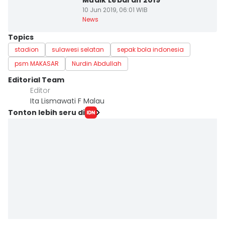
Mudik Lebaran 2019
10 Jun 2019, 06:01 WIB
News
Topics
stadion
sulawesi selatan
sepak bola indonesia
psm MAKASAR
Nurdin Abdullah
Editorial Team
Editor
Ita Lismawati F Malau
Tonton lebih seru di