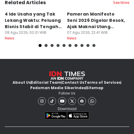
Related Articles
See More
4 Ide Usaha yang Tak
Pameran Manifesto
S
Lekang Waktu: Peluang
Seni 2026 Digelar Besok,
I
Bisnis Stabil di Tengah
Ajak Maknai Ulang
d
Perubahan
08 Agu 2026, 00:01 WIB
Maritim
07 Agu 2026, 23:41 WIB
07
News
News
Ne
About Us
Editorial Team
Contact Us
Terms of Services
Pedoman Media Siber
Index
Sitemap
Follow Us
Download