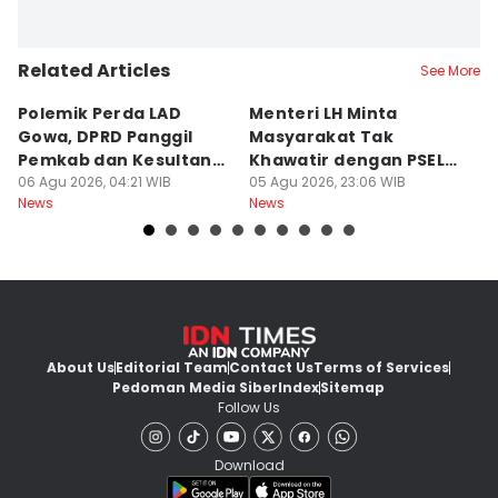
Related Articles
See More
Polemik Perda LAD
Menteri LH Minta
H
Gowa, DPRD Panggil
Masyarakat Tak
M
Pemkab dan Kesultanan
Khawatir dengan PSEL
To
Gowa
06 Agu 2026, 04:21 WIB
Modern
05 Agu 2026, 23:06 WIB
05
News
News
Ne
About Us
Editorial Team
Contact Us
Terms of Services
Pedoman Media Siber
Index
Sitemap
Follow Us
Download