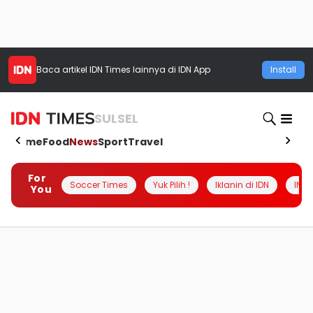
Baca artikel
IDN Times
lainnya di IDN App
Install
SULSEL
Home
Food
News
Sport
Travel
For
Soccer Times
Yuk Pilih !
Iklanin di IDN
INSI
You