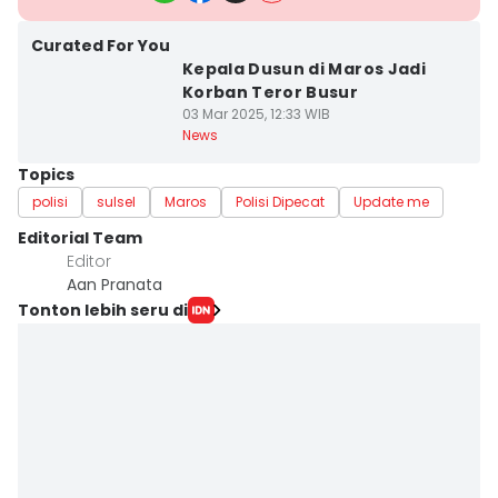
Curated For You
Kepala Dusun di Maros Jadi
Korban Teror Busur
03 Mar 2025, 12:33 WIB
News
Topics
polisi
sulsel
Maros
Polisi Dipecat
Update me
Editorial Team
Editor
Aan Pranata
Tonton lebih seru di