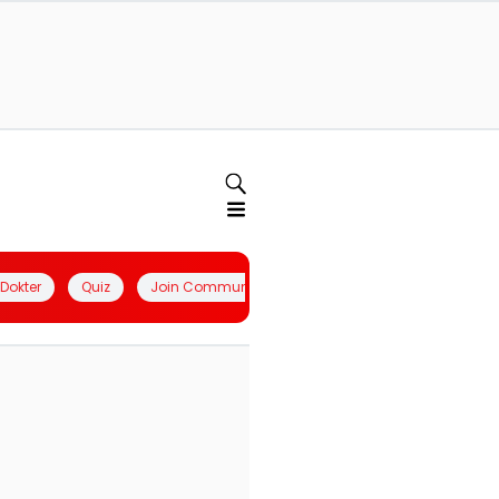
l Dokter
Quiz
Join Community