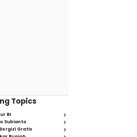
ng Topics
ur BI
o Subianto
ergizi Gratis
ukar Rupiah