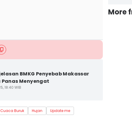
More 
njelasan BMKG Penyebab Makassar
a Panas Menyengat
5, 18:40 WIB
Cuaca Buruk
Hujan
Update me