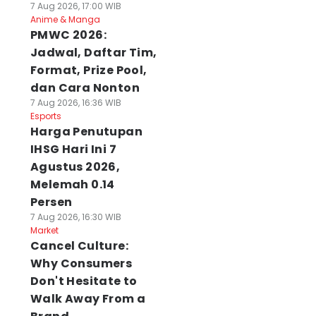
7 Aug 2026, 17:00 WIB
Anime & Manga
PMWC 2026:
Jadwal, Daftar Tim,
lda Sulsel
Gunung Soputan
Istri Korban
iapkan 125
Sulut Masih
Pembunuhan
Format, Prize Pool,
ersonel Jadi
Berasap, 713
Sekeluarga di Pa
dan Cara Nonton
ainer AI Edukasi
Hektare Hangus
Meninggal di
7 Aug 2026, 16:36 WIB
lajar
Terbakar
Rumah Sakit
Esports
 Agu 2026, 00:39 WIB
06 Agu 2026, 23:49 WIB
06 Agu 2026, 23:46 WI
Harga Penutupan
ws
News
News
IHSG Hari Ini 7
Agustus 2026,
Melemah 0.14
Persen
7 Aug 2026, 16:30 WIB
Market
Cancel Culture:
Why Consumers
Don't Hesitate to
Walk Away From a