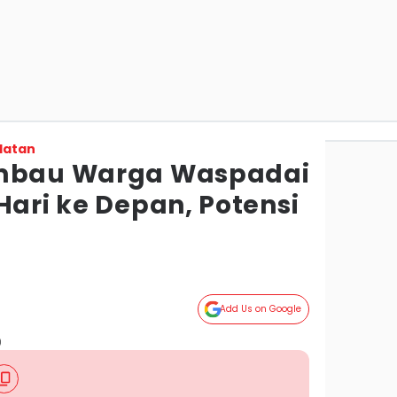
latan
Imbau Warga Waspadai
Hari ke Depan, Potensi
Add Us on Google
)