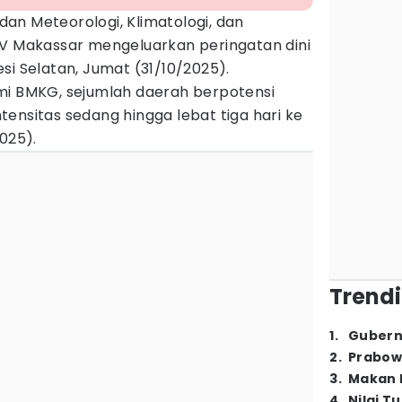
dan Meteorologi, Klimatologi, dan
IV Makassar mengeluarkan peringatan dini
si Selatan, Jumat (31/10/2025).
mi BMKG, sejumlah daerah berpotensi
tensitas sedang hingga lebat tiga hari ke
025).
Trendi
1
.
Gubern
2
.
Prabow
3
.
Makan B
4
.
Nilai T