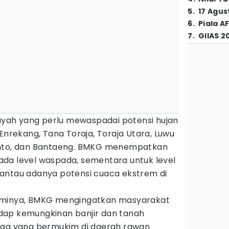
5
.
17 Agus
6
.
Piala A
7
.
GIIAS 2
layah yang perlu mewaspadai potensi hujan
 Enrekang, Tana Toraja, Toraja Utara, Luwu
onto, dan Bantaeng. BMKG menempatkan
da level waspada, sementara untuk level
antau adanya potensi cuaca ekstrem di
sminya, BMKG mengingatkan masyarakat
dap kemungkinan banjir dan tanah
rga yang bermukim di daerah rawan