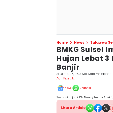
Home
News
Sulawesi Se
BMKG Sulsel 
Hujan Lebat 3 
Banjir
31 Okt 2025, 11:59 WIB
Kota Makassar
Aan Pranata
News
Channel
ilustrasi hujan (IDN Times/Sukma Shakti
Share Article