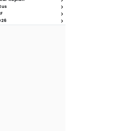
tus
FF
026