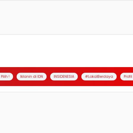
Pilih !
Iklanin di IDN
INSIDENESIA
#LokalBerdaya
Profi