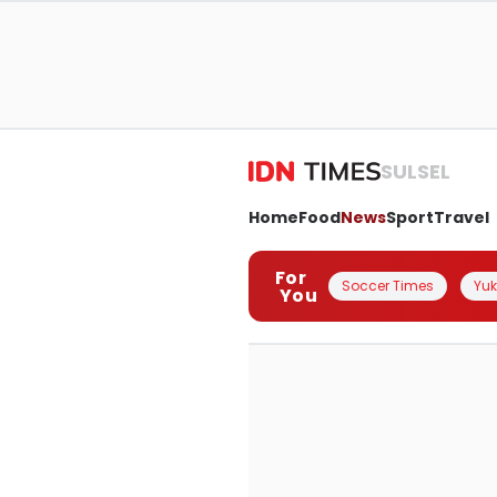
SULSEL
Home
Food
News
Sport
Travel
For
Soccer Times
Yuk 
You