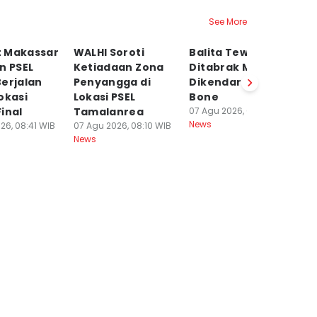
See More
 Makassar
WALHI Soroti
Balita Tewas
Po
n PSEL
Ketiadaan Zona
Ditabrak Mobil
S
erjalan
Penyangga di
Dikendarai Polisi di
P
okasi
Lokasi PSEL
Bone
Tr
inal
Tamalanrea
07 Agu 2026, 01:38 WIB
Pe
News
26, 08:41 WIB
07 Agu 2026, 08:10 WIB
07
News
Ne