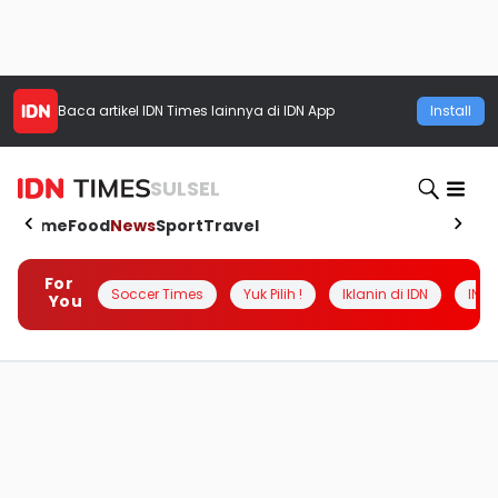
Baca artikel
IDN Times
lainnya di IDN App
Install
SULSEL
Home
Food
News
Sport
Travel
For
Soccer Times
Yuk Pilih !
Iklanin di IDN
INSI
You