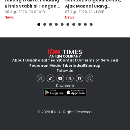
Lekang Waktu: Peluang
Seni 2026 Digelar Besok,
I
Bisnis Stabil di Tengah
Ajak Maknai Ulang
d
Perubahan
08 Agu 2026, 00:01 WIB
Maritim
07 Agu 2026, 23:41 WIB
07
News
News
Ne
About Us
Editorial Team
Contact Us
Terms of Services
Pedoman Media Siber
Index
Sitemap
Follow Us
Download
© 2026 IDN. All Rights Reserved.