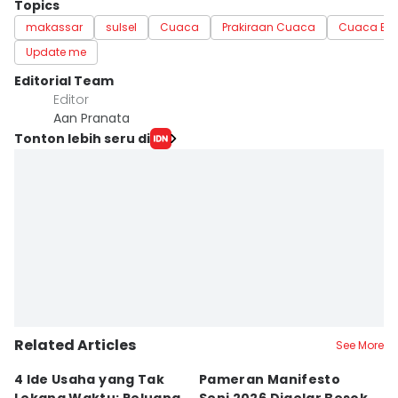
Topics
makassar
sulsel
Cuaca
Prakiraan Cuaca
Cuaca Bur
Update me
Editorial Team
Editor
Aan Pranata
Tonton lebih seru di
Related Articles
See More
4 Ide Usaha yang Tak
Pameran Manifesto
S