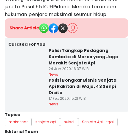
juncto Pasal 55 KUHPidana. Mereka terancam
hukuman penjara maksimal seumur hidup.
Share Article
Curated For You
Polisi Tangkap Pedagang
Sembako di Maros yang Jago
Merakit Senjata Api
24 Jan 2020, 16:37 WIB
News
Polisi Bongkar Bisnis Senjata
Api Rakitan di Wajo, 43 Senpi
Disita
17 Feb 2020, 15:21 WIB
News
Topics
makassar
senjata api
sulsel
Senjata Api Ilegal
Editorial Team