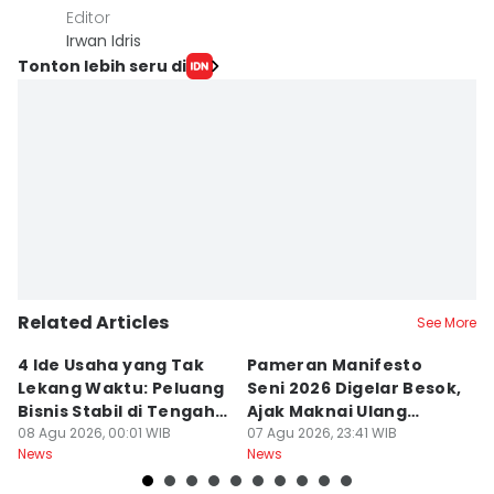
Editor
Irwan Idris
Tonton lebih seru di
Related Articles
See More
4 Ide Usaha yang Tak
Pameran Manifesto
S
Lekang Waktu: Peluang
Seni 2026 Digelar Besok,
I
Bisnis Stabil di Tengah
Ajak Maknai Ulang
d
Perubahan
08 Agu 2026, 00:01 WIB
Maritim
07 Agu 2026, 23:41 WIB
07
News
News
Ne