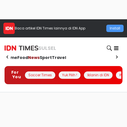
Baca artikel
IDN Times
lainnya di IDN App
Install
SULSEL
Home
Food
News
Sport
Travel
For
Soccer Times
Yuk Pilih !
Iklanin di IDN
INSI
You