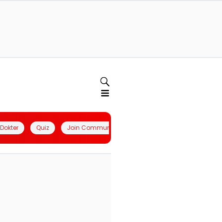
l Dokter
Quiz
Join Community