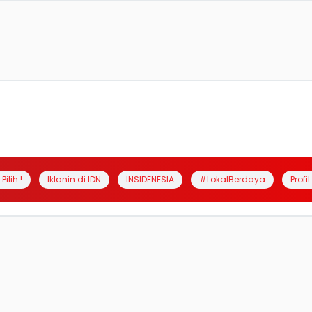
Pilih !
Iklanin di IDN
INSIDENESIA
#LokalBerdaya
Profi