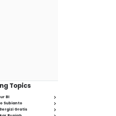
ng Topics
ur BI
o Subianto
ergizi Gratis
ukar Rupiah