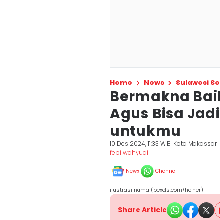
Home
News
Sulawesi Se
Bermakna Bai
Agus Bisa Jadi
untukmu
10 Des 2024, 11:33 WIB
Kota Makassar
febi wahyudi
News
Channel
ilustrasi nama (pexels.com/heiner)
Share Article