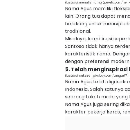
ilustrasi menulis nama (pexels.com/hein
Nama Agus memiliki fleksi
lain. Orang tua dapat me
belakang untuk menciptaka
tradisional.
Misalnya, kombinasi sepert
Santoso tidak hanya terde
karakteristik nama. Dengan
dengan preferensi modern t
5. Telah menginspirasi
ilustrasi sukses (pixabay.com/tungart7)
Nama Agus telah digunakan 
Indonesia. Salah satunya a
seorang tokoh muda yang ber
Nama Agus juga sering dik
karakter pekerja keras, re