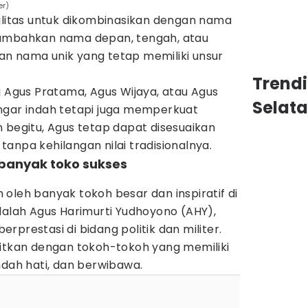
er)
bilitas untuk dikombinasikan dengan nama
nambahkan nama depan, tengah, atau
n nama unik yang tetap memiliki unsur
Trend
i Agus Pratama, Agus Wijaya, atau Agus
Selat
ngar indah tetapi juga memperkuat
 begitu, Agus tetap dapat disesuaikan
anpa kehilangan nilai tradisionalnya.
 banyak toko sukses
oleh banyak tokoh besar dan inspiratif di
dalah Agus Harimurti Yudhoyono (AHY),
prestasi di bidang politik dan militer.
aitkan dengan tokoh-tokoh yang memiliki
ndah hati, dan berwibawa.