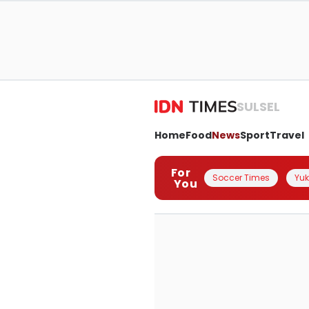
SULSEL
Home
Food
News
Sport
Travel
For
Soccer Times
Yuk 
You