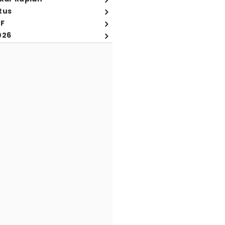
tus
FF
026