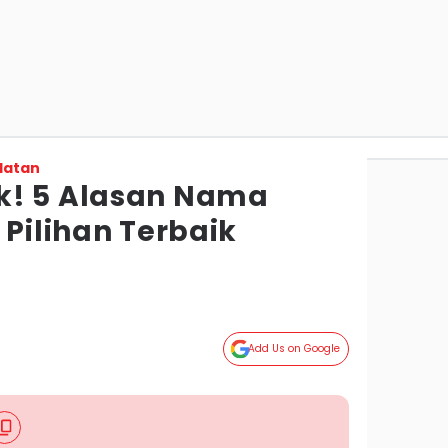
latan
k! 5 Alasan Nama
 Pilihan Terbaik
Add Us on Google