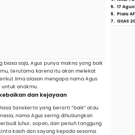
5
.
17 Agus
6
.
Piala A
7
.
GIIAS 2
 biasa saja, Agus punya makna yang baik
kmu, terutama karena itu akan melekat
erikut lima alasan mengapa nama Agus
ik untuk anakmu.
kebaikan dan kejayaan
asa Sanskerta yang berarti “baik” atau
onesia, nama Agus sering dihubungkan
erbudi luhur, sopan, dan penuh tanggung
cinta kasih dan sayang kepada sesama.