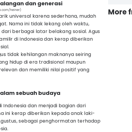
kalangan dan generasi
More 
s.com/heiner)
arik universal karena sederhana, mudah
at. Nama ini tidak lekang oleh waktu,
dari berbagai latar belakang sosial. Agus
milir di Indonesia dan kerap diberikan
ial.
us tidak kehilangan maknanya seiring
ng hidup di era tradisional maupun
levan dan memiliki nilai positif yang
t dalam sebuah budaya
)
i Indonesia dan menjadi bagian dari
a ini kerap diberikan kepada anak laki-
n Agustus, sebagai penghormatan terhadap
sia.