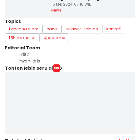
15 Mei 2024, 07:16 WIB
News
Topics
bencana alam
banjir
sulawesi selatan
KontraS
LBH Makassar
Update me
Editorial Team
Editor
Irwan Idris
Tonton lebih seru di