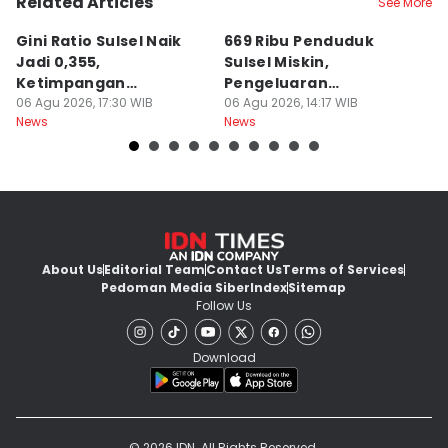
Related Articles
See More
Gini Ratio Sulsel Naik
669 Ribu Penduduk
B
Jadi 0,355,
Sulsel Miskin,
T
Ketimpangan
Pengeluaran
D
Perdesaan Meningkat
06 Agu 2026, 17:30 WIB
Terbesarnya Rokok
06 Agu 2026, 14:17 WIB
P
06
News
News
Ne
About Us
Editorial Team
Contact Us
Terms of Services
Pedoman Media Siber
Index
Sitemap
Follow Us
Download
© 2026 IDN. All Rights Reserved.