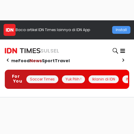
Baca artikel
IDN Times
lainnya di IDN App
Install
SULSEL
Home
Food
News
Sport
Travel
For
Soccer Times
Yuk Pilih !
Iklanin di IDN
INSI
You