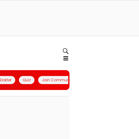
l Dokter
Quiz
Join Community