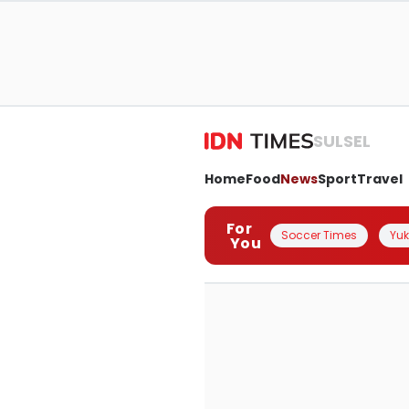
SULSEL
Home
Food
News
Sport
Travel
For
Soccer Times
Yuk 
You