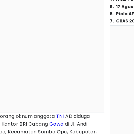
5
.
17 Agus
6
.
Piala A
7
.
GIIAS 2
eorang oknum anggota
TNI
AD diduga
i Kantor BRI Cabang
Gowa
di Jl. Andi
toa, Kecamatan Somba Opu, Kabupaten