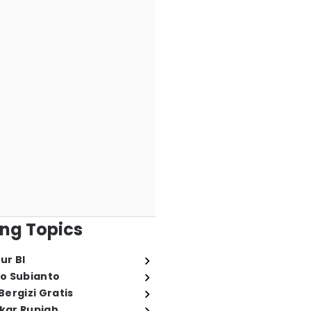
ng Topics
ur BI
o Subianto
ergizi Gratis
ukar Rupiah