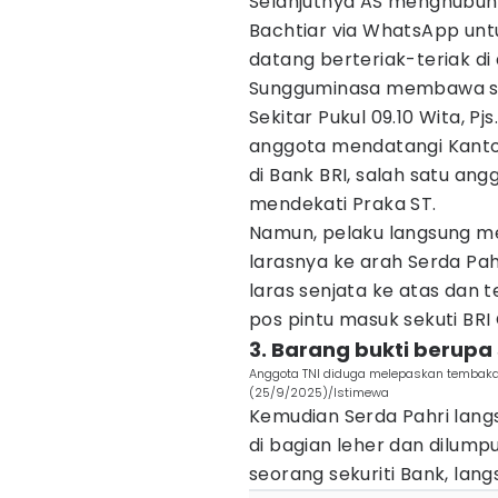
Selanjutnya AS menghubungi
Bachtiar via WhatsApp un
datang berteriak-teriak di
Sungguminasa membawa sen
Sekitar Pukul 09.10 Wita, 
anggota mendatangi Kanto
di Bank BRI, salah satu ang
mendekati Praka ST.
Namun, pelaku langsung m
larasnya ke arah Serda Pa
laras senjata ke atas dan
pos pintu masuk sekuti BR
3. Barang bukti berupa 
Anggota TNI diduga melepaskan tembaka
(25/9/2025)/Istimewa
Kemudian Serda Pahri lang
di bagian leher dan dilump
seorang sekuriti Bank, la