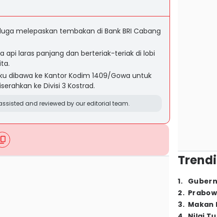
duga melepaskan tembakan di Bank BRI Cabang
pi laras panjang dan berteriak-teriak di lobi
ta.
aku dibawa ke Kantor Kodim 1409/Gowa untuk
serahkan ke Divisi 3 Kostrad.
ssisted and reviewed by our editorial team.
Trendi
1
.
Gubern
2
.
Prabow
3
.
Makan B
4
.
Nilai T