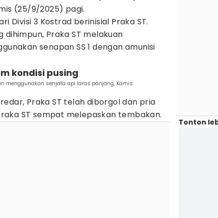
mis (25/9/2025) pagi.
i Divisi 3 Kostrad berinisial Praka ST.
g dihimpun, Praka ST melakuan
unakan senapan SS 1 dengan amunisi
m kondisi pusing
n menggunakan senjata api laras panjang, Kamis
edar, Praka ST telah diborgol dan pria
Praka ST sempat melepaskan tembakan.
Tonton leb