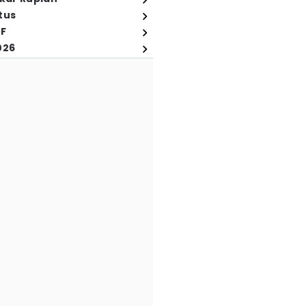
tus
FF
026