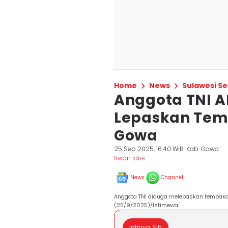
Home
News
Sulawesi Se
Anggota TNI 
Lepaskan Tem
Gowa
25 Sep 2025, 16:40 WIB
Kab. Gowa
Irwan Idris
News
Channel
Anggota TNI diduga melepaskan tembaka
(25/9/2025)/Istimewa
Intinya Sih