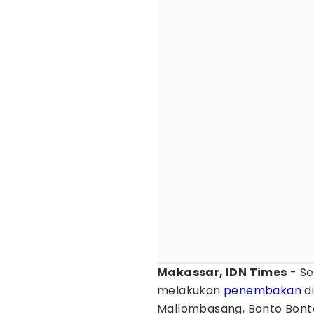
Makassar, IDN Times
- S
melakukan
penembakan
d
Mallombasang, Bonto Bon