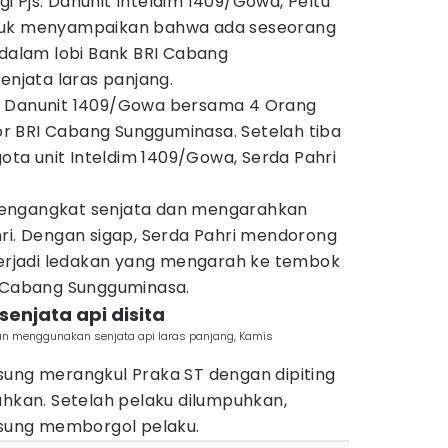
 Pjs. Danunit Inteldim 1409/Gowa, Peltu
tuk menyampaikan bahwa ada seseorang
 dalam lobi Bank BRI Cabang
jata laras panjang.
Pjs. Danunit 1409/Gowa bersama 4 Orang
r BRI Cabang Sungguminasa. Setelah tiba
gota unit Inteldim 1409/Gowa, Serda Pahri
engangkat senjata dan mengarahkan
hri. Dengan sigap, Serda Pahri mendorong
 terjadi ledakan yang mengarah ke tembok
I Cabang Sungguminasa.
senjata api disita
n menggunakan senjata api laras panjang, Kamis
sung merangkul Praka ST dengan dipiting
uhkan. Setelah pelaku dilumpuhkan,
ngsung memborgol pelaku.