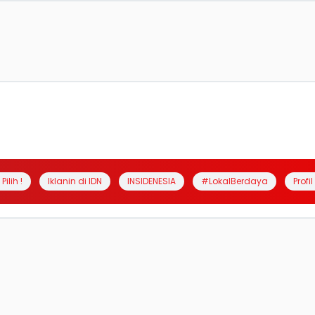
Pilih !
Iklanin di IDN
INSIDENESIA
#LokalBerdaya
Profi