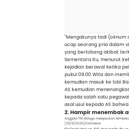
"Mengakunya tadi (oknum a
ucap seorang pria dalam v
yang berlobang akibat te
Sementara itu, menurut ket
kejadian berawal ketika p
pukul 09.00 Wita dan memb
kemudian masuk ke lobi Ban
AS kemudian menenangkan 
kepada salah satu pegawai
asal usul kepada AS bahwa
2. Hampir menembak an
Anggota TNI diduga melepaskan tembaka
(25/9/2025)/Istimewa