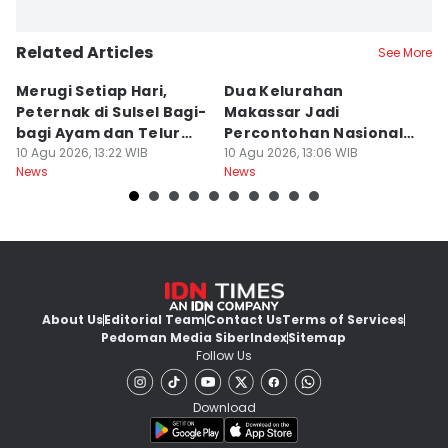
Related Articles
See More
Merugi Setiap Hari,
Dua Kelurahan
G
Peternak di Sulsel Bagi-
Makassar Jadi
M
bagi Ayam dan Telur
Percontohan Nasional
Ti
Gratis
10 Agu 2026, 13:22 WIB
Sadar HAM
10 Agu 2026, 13:06 WIB
10
News
News
Ne
About Us
Editorial Team
Contact Us
Terms of Services
Pedoman Media Siber
Index
Sitemap
Follow Us
Download