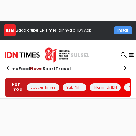
Baca artikel
IDN Times
lainnya di IDN App
Install
SULSEL
Home
Food
News
Sport
Travel
For
Soccer Times
Yuk Pilih !
Iklanin di IDN
INSI
You