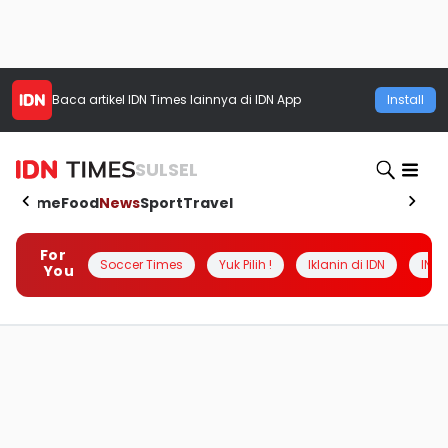
Baca artikel
IDN Times
lainnya di IDN App
Install
SULSEL
Home
Food
News
Sport
Travel
For
Soccer Times
Yuk Pilih !
Iklanin di IDN
INSI
You