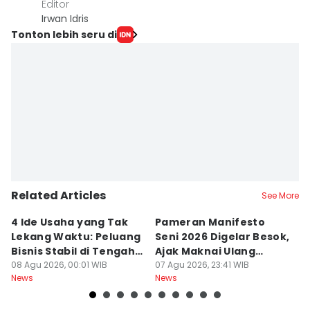
Editor
Irwan Idris
Tonton lebih seru di
Related Articles
See More
4 Ide Usaha yang Tak
Pameran Manifesto
S
Lekang Waktu: Peluang
Seni 2026 Digelar Besok,
I
Bisnis Stabil di Tengah
Ajak Maknai Ulang
d
Perubahan
08 Agu 2026, 00:01 WIB
Maritim
07 Agu 2026, 23:41 WIB
07
News
News
Ne