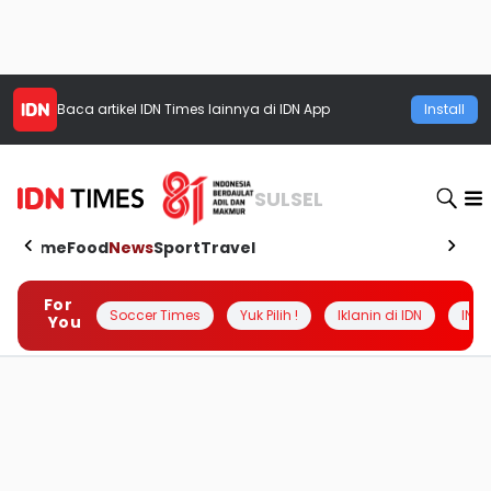
Baca artikel
IDN Times
lainnya di IDN App
Install
SULSEL
Home
Food
News
Sport
Travel
For
Soccer Times
Yuk Pilih !
Iklanin di IDN
INSI
You