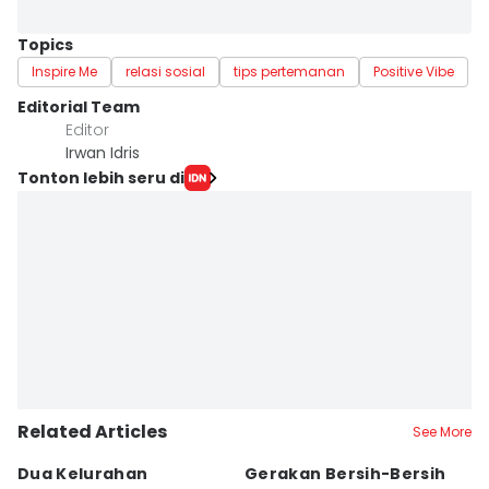
Topics
Inspire Me
relasi sosial
tips pertemanan
Positive Vibe
Editorial Team
Editor
Irwan Idris
Tonton lebih seru di
Related Articles
See More
Dua Kelurahan
Gerakan Bersih-Bersih
6