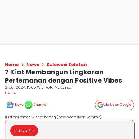
Home
News
Sulawesi Selatan
7 Kiat Membangun Lingkaran
Pertemanan dengan Positive Vibes
21 Jul 2024, 15:05 WIB
Kota Makassar
L A L A .
News
Channel
Add Us on Google
ilustrasi teman wisata bareng (pexels.com/Ivan Samkov)
Intinya Sih