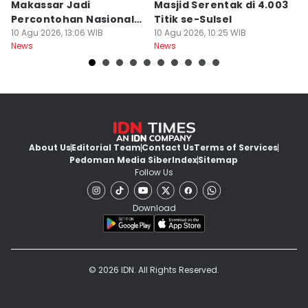
Makassar Jadi
Masjid Serentak di 4.003
y
Percontohan Nasional
Titik se-Sulsel
J
Sadar HAM
10 Agu 2026, 13:06 WIB
10 Agu 2026, 10:25 WIB
M
10
News
News
Ne
About Us
Editorial Team
Contact Us
Terms of Services
Pedoman Media Siber
Index
Sitemap
Follow Us
Download
© 2026 IDN. All Rights Reserved.