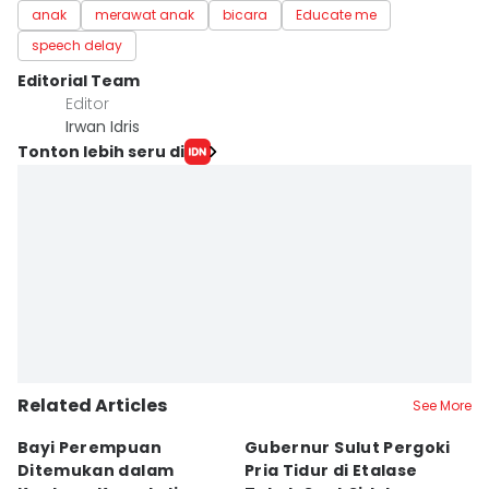
anak
merawat anak
bicara
Educate me
speech delay
Editorial Team
Editor
Irwan Idris
Tonton lebih seru di
Related Articles
See More
Bayi Perempuan
Gubernur Sulut Pergoki
P
Ditemukan dalam
Pria Tidur di Etalase
M