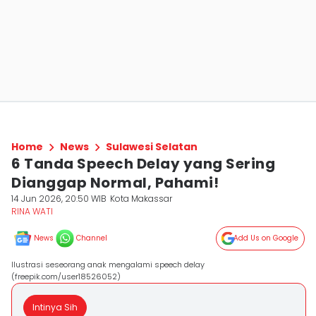
Home
News
Sulawesi Selatan
6 Tanda Speech Delay yang Sering
Dianggap Normal, Pahami!
14 Jun 2026, 20:50 WIB
Kota Makassar
RINA WATI
News
Channel
Add Us on Google
Ilustrasi seseorang anak mengalami speech delay
(freepik.com/user18526052)
Intinya Sih