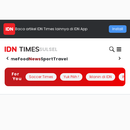
Baca artikel
IDN Times
lainnya di IDN App
Install
SULSEL
Home
Food
News
Sport
Travel
For
Soccer Times
Yuk Pilih !
Iklanin di IDN
INSI
You