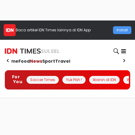
Baca artikel
IDN Times
lainnya di IDN App
Install
SULSEL
Home
Food
News
Sport
Travel
For
Soccer Times
Yuk Pilih !
Iklanin di IDN
INSI
You