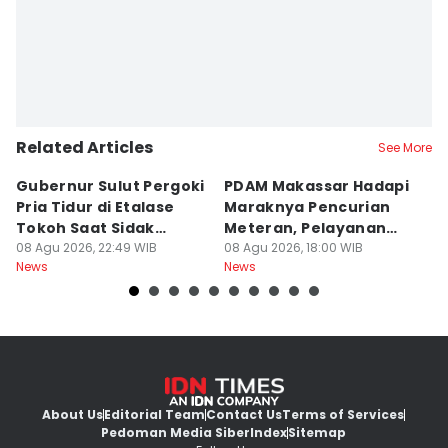
Related Articles
See More
Gubernur Sulut Pergoki
PDAM Makassar Hadapi
P
Pria Tidur di Etalase
Maraknya Pencurian
M
Tokoh Saat Sidak
Meteran, Pelayanan
A
Gedung
08 Agu 2026, 22:49 WIB
Ikut Terdampak
08 Agu 2026, 18:00 WIB
K
08
News
News
Ne
About Us
Editorial Team
Contact Us
Terms of Services
Pedoman Media Siber
Index
Sitemap