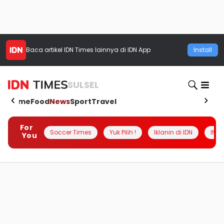
Baca artikel
IDN Times
lainnya di IDN App
Install
SULSEL
Home
Food
News
Sport
Travel
For
Soccer Times
Yuk Pilih !
Iklanin di IDN
INSI
You