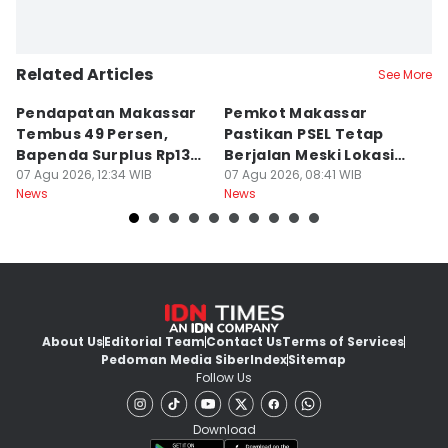
Related Articles
See More
Pendapatan Makassar
Pemkot Makassar
W
Tembus 49 Persen,
Pastikan PSEL Tetap
Z
Bapenda Surplus Rp130
Berjalan Meski Lokasi
L
Miliar
07 Agu 2026, 12:34 WIB
Belum Final
07 Agu 2026, 08:41 WIB
07
News
News
Ne
About Us
Editorial Team
Contact Us
Terms of Services
Pedoman Media Siber
Index
Sitemap
Follow Us
Download