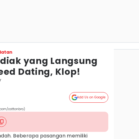
latan
odiak yang Langsung
eed Dating, Klop!
r
Add Us on Google
.com/cottonbro)
indah. Beberapa pasangan memiliki