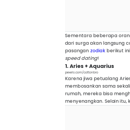
Sementara beberapa orang 
dari surga akan langsung c
pasangan
zodiak
berikut in
speed dating
!
1. Aries + Aquarius
pexels.com/cottonbro
Karena jiwa petualang Arie
membosankan sama sekali. 
rumah, mereka bisa mengh
menyenangkan. Selain itu, 