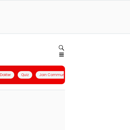
l Dokter
Quiz
Join Community