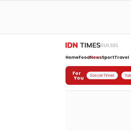
SULSEL
Home
Food
News
Sport
Travel
For
Soccer Times
Yuk 
You