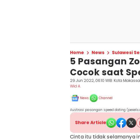
Home
News
Sulawesi Se
5 Pasangan Z
Cocok saat Sp
29 Jun 2022, 06:10 WIB
Kota Makassa
Wid A.
News
Channel
ilustrasi pasangan speed dating (pexels
Share Article
Cinta itu tidak selamanya 