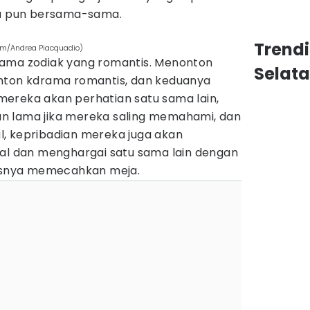
 pun bersama-sama.
Trend
om/Andrea Piacquadio)
sama zodiak yang romantis. Menonton
Selat
nton kdrama romantis, dan keduanya
, mereka akan perhatian satu sama lain,
n lama jika mereka saling memahami, dan
, kepribadian mereka juga akan
 dan menghargai satu sama lain dengan
nisnya memecahkan meja.