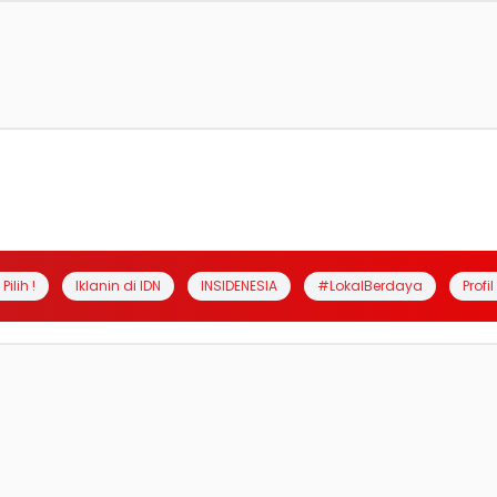
Pilih !
Iklanin di IDN
INSIDENESIA
#LokalBerdaya
Profi