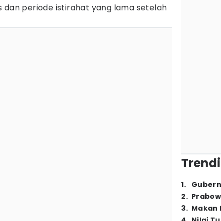
 dan periode istirahat yang lama setelah
Trendi
1
.
Gubern
2
.
Prabow
3
.
Makan B
4
.
Nilai T