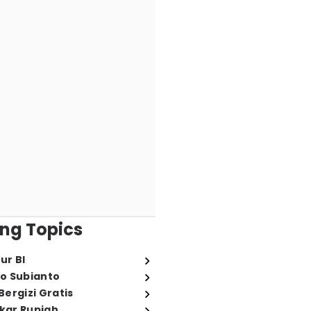
ng Topics
ur BI
o Subianto
ergizi Gratis
ukar Rupiah