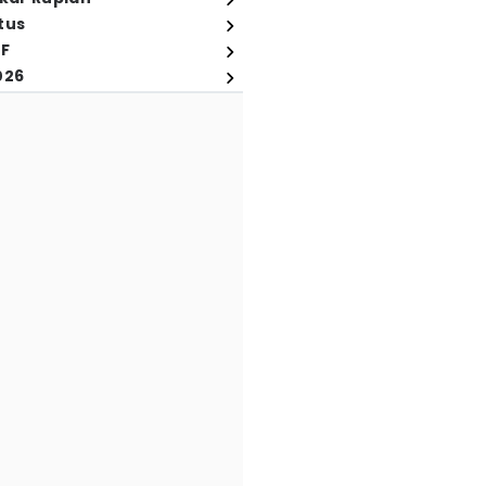
tus
FF
026