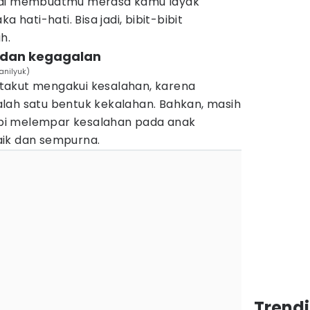
pai membuatmu merasa kamu layak
a hati-hati. Bisa jadi, bibit-bibit
h.
 dan kegagalan
anilyuk)
takut mengakui kesalahan, karena
lah satu bentuk kekalahan. Bahkan, masih
bi melempar kesalahan pada anak
aik dan sempurna.
Trend