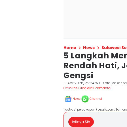
Home
News
Sulawesi Se
5 Langkah Men
Rendah Hati,
Gengsi
19 Apr 2026, 22:24 WIB
Kota Makassa
Caroline Graciela Harmanto
News
Channel
ilustrasi percakapan (pexels.com/Edmon
Intinya Sih