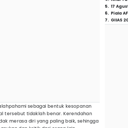
5
.
17 Agus
6
.
Piala A
7
.
GIIAS 2
salahpahami sebagai bentuk kesopanan
al tersebut tidaklah benar. Kerendahan
idak merasa diri yang paling baik, sehingga