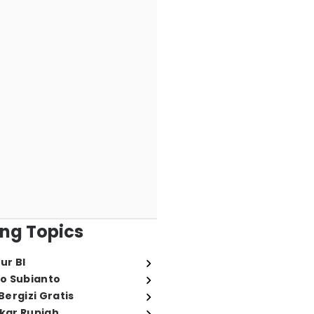
ng Topics
ur BI
o Subianto
ergizi Gratis
ukar Rupiah