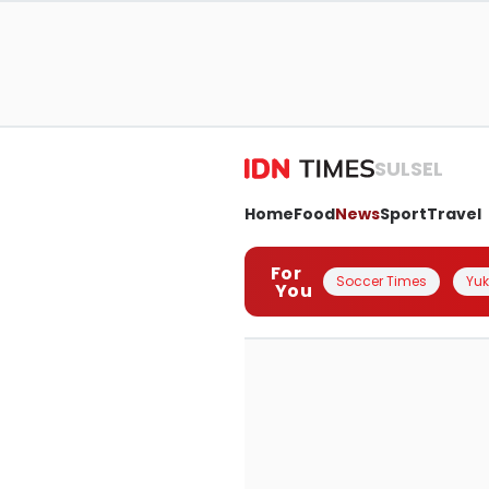
SULSEL
Home
Food
News
Sport
Travel
For
Soccer Times
Yuk 
You