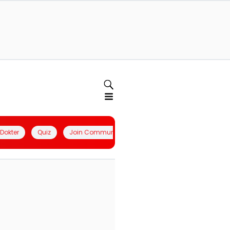
l Dokter
Quiz
Join Community