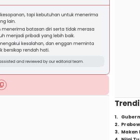
 kesopanan, tapi kebutuhan untuk menerima
ng lain.
 menerima batasan diri serta tidak merasa
uh menjadi pribadi yang lebih baik.
 mengakui kesalahan, dan enggan meminta
k bersikap rendah hati.
ssisted and reviewed by our editorial team.
Trendi
1
.
Gubern
2
.
Prabow
3
.
Makan B
4
.
Nilai T