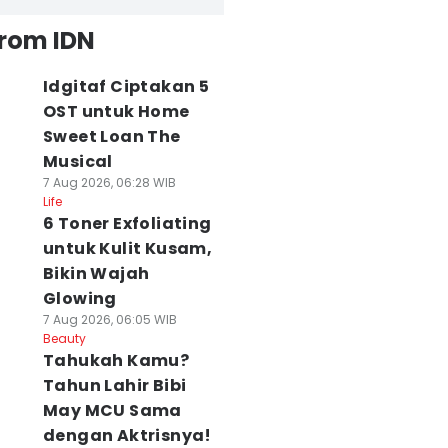
from IDN
Idgitaf Ciptakan 5
OST untuk Home
Sweet Loan The
Musical
7 Aug 2026, 06:28 WIB
Life
6 Toner Exfoliating
untuk Kulit Kusam,
Bikin Wajah
Glowing
7 Aug 2026, 06:05 WIB
Beauty
Tahukah Kamu?
Tahun Lahir Bibi
May MCU Sama
dengan Aktrisnya!