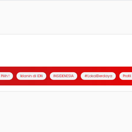
Pilih !
Iklanin di IDN
INSIDENESIA
#LokalBerdaya
Profi