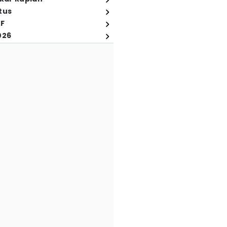
tus
FF
026