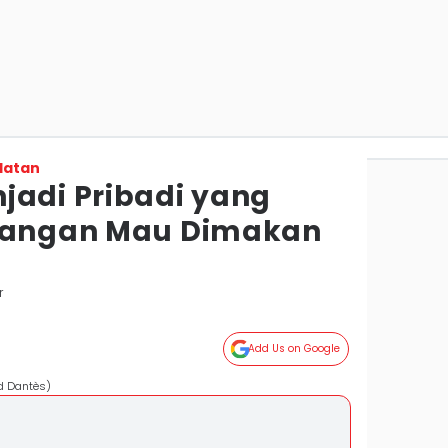
latan
jadi Pribadi yang
 Jangan Mau Dimakan
r
Add Us on Google
d Dantès)