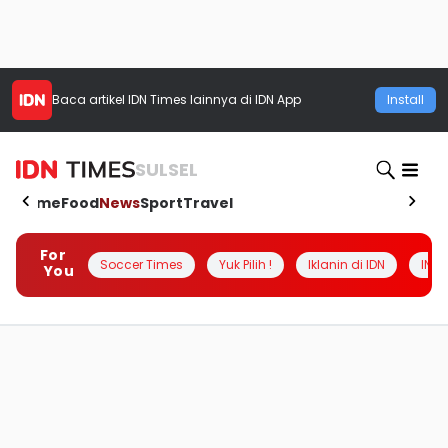
Baca artikel
IDN Times
lainnya di IDN App
Install
SULSEL
Home
Food
News
Sport
Travel
For
Soccer Times
Yuk Pilih !
Iklanin di IDN
INSI
You