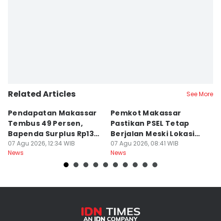
Editor
Aan Pranata
Related Articles
See More
Pendapatan Makassar
Pemkot Makassar
W
Tembus 49 Persen,
Pastikan PSEL Tetap
Z
Bapenda Surplus Rp130
Berjalan Meski Lokasi
L
Miliar
07 Agu 2026, 12:34 WIB
Belum Final
07 Agu 2026, 08:41 WIB
07
News
News
Ne