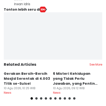
Irwan Idris
Tonton lebih seru di
Related Articles
See More
Gerakan Bersih-Bersih
6 Misteri Kehidupan
U
Masjid Serentak di 4.003
yang Tidak Perlu
P
Titik se-Sulsel
Jawaban, yang Penting
B
10 Agu 2026, 10:25 WIB
Maknanya
10 Agu 2026, 09:12 WIB
10
News
News
Ne