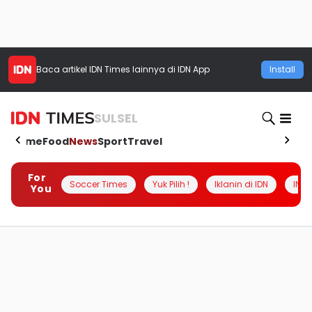
Baca artikel
IDN Times
lainnya di IDN App
Install
SULSEL
Home
Food
News
Sport
Travel
For
Soccer Times
Yuk Pilih !
Iklanin di IDN
INSI
You