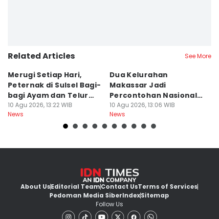
Related Articles
See More
Merugi Setiap Hari,
Dua Kelurahan
G
Peternak di Sulsel Bagi-
Makassar Jadi
M
bagi Ayam dan Telur
Percontohan Nasional
Ti
Gratis
10 Agu 2026, 13:22 WIB
Sadar HAM
10 Agu 2026, 13:06 WIB
10
News
News
Ne
About Us
Editorial Team
Contact Us
Terms of Services
Pedoman Media Siber
Index
Sitemap
Follow Us