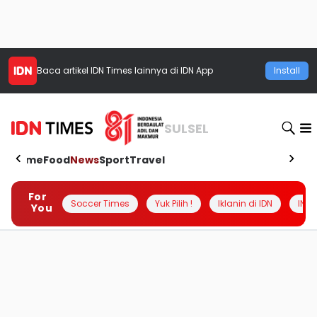
Baca artikel
IDN Times
lainnya di IDN App
Install
SULSEL
Home
Food
News
Sport
Travel
For
Soccer Times
Yuk Pilih !
Iklanin di IDN
INSI
You