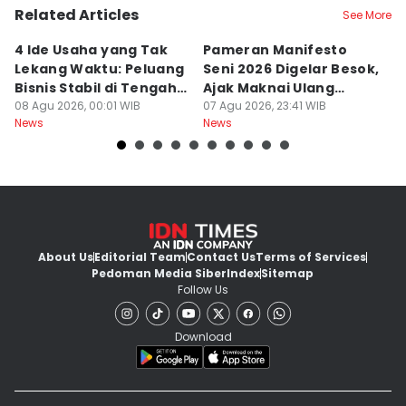
Related Articles
See More
4 Ide Usaha yang Tak
Pameran Manifesto
S
Lekang Waktu: Peluang
Seni 2026 Digelar Besok,
I
Bisnis Stabil di Tengah
Ajak Maknai Ulang
d
Perubahan
08 Agu 2026, 00:01 WIB
Maritim
07 Agu 2026, 23:41 WIB
07
News
News
Ne
About Us
Editorial Team
Contact Us
Terms of Services
Pedoman Media Siber
Index
Sitemap
Follow Us
Download