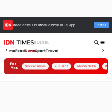
Baca artikel
IDN Times
lainnya di IDN App
Install
SULSEL
Home
Food
News
Sport
Travel
For
Soccer Times
Yuk Pilih !
Iklanin di IDN
INSI
You