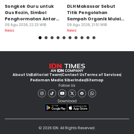
Songkok Guru untuk
DLH Makassar Sebut
[
Gus Rozin, Simbol
Titik Pengolahan
M
Penghormatan Antar
Sampah Organik Mulai
P
Ulama
09 Agu 2026, 22:23 WIB
Bermunculan
09 Agu 2026, 21:51 WIB
P
09
News
News
Ne
About Us
Editorial Team
Contact Us
Terms of Services
Pedoman Media Siber
Index
Sitemap
Follow Us
Download
© 2026 IDN. All Rights Reserved.