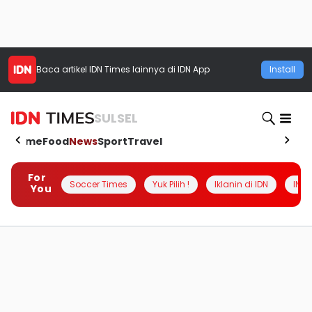
Baca artikel
IDN Times
lainnya di IDN App
Install
SULSEL
Home
Food
News
Sport
Travel
For
Soccer Times
Yuk Pilih !
Iklanin di IDN
INSI
You