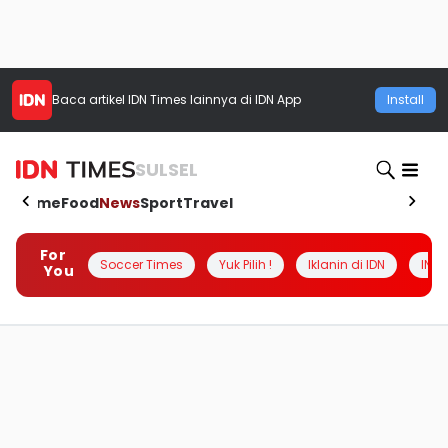
Baca artikel
IDN Times
lainnya di IDN App
Install
SULSEL
Home
Food
News
Sport
Travel
For
Soccer Times
Yuk Pilih !
Iklanin di IDN
INSI
You