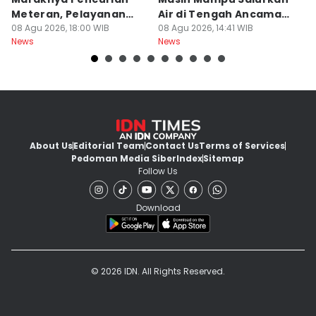
Meteran, Pelayanan
Air di Tengah Ancaman
K
Ikut Terdampak
08 Agu 2026, 18:00 WIB
Kekeringan
08 Agu 2026, 14:41 WIB
D
08
News
News
Ne
About Us
Editorial Team
Contact Us
Terms of Services
Pedoman Media Siber
Index
Sitemap
Follow Us
Download
© 2026 IDN. All Rights Reserved.