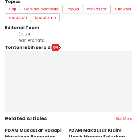
Topics
Haji
Garuda Indonesia
Papua
makassar
sulawesi se
madinah
Update me
Editorial Team
Editor
Aan Pranata
Tonton lebih seru di
Related Articles
See More
PDAM Makassar Hadapi
PDAM Makassar Klaim
K
Maraknya Pencurian
Masih Mampu Salurkan
B