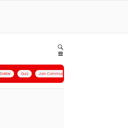
l Dokter
Quiz
Join Community