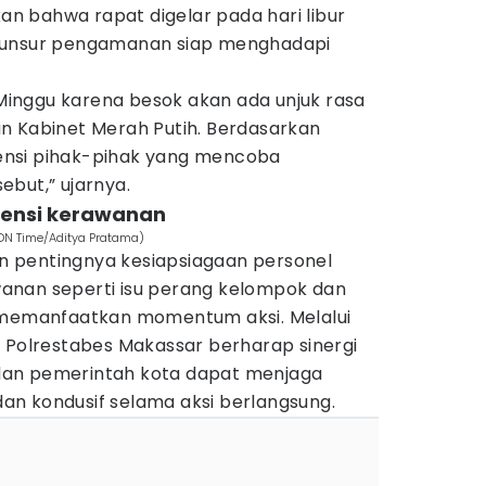
 bahwa rapat digelar pada hari libur
 unsur pengamanan siap menghadapi
i Minggu karena besok akan ada unjuk rasa
n Kabinet Merah Putih. Berdasarkan
otensi pihak-pihak yang mencoba
but,” ujarnya.
otensi kerawanan
IDN Time/Aditya Pratama)
 pentingnya kesiapsiagaan personel
anan seperti isu perang kelompok dan
a memanfaatkan momentum aksi. Melalui
ini, Polrestabes Makassar berharap sinergi
an pemerintah kota dapat menjaga
 dan kondusif selama aksi berlangsung.