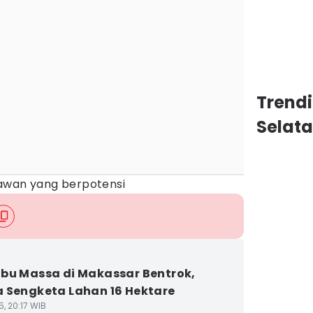
Trend
Selat
k rawan yang berpotensi
bu Massa di Makassar Bentrok,
 Sengketa Lahan 16 Hektare
5, 20:17 WIB