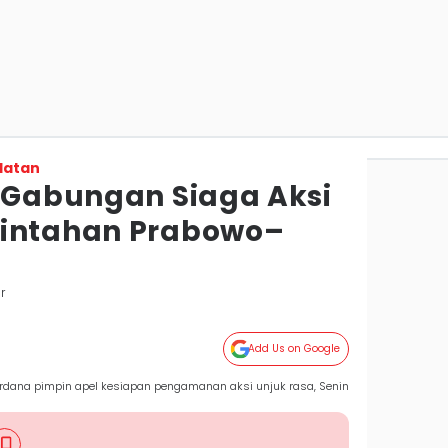
latan
l Gabungan Siaga Aksi
rintahan Prabowo–
r
Add Us on Google
rdana pimpin apel kesiapan pengamanan aksi unjuk rasa, Senin