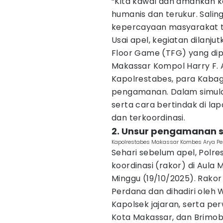
“Kita kawal dan amankan k
humanis dan terukur. Salin
kepercayaan masyarakat ter
Usai apel, kegiatan dilanj
Floor Game (TFG) yang dip
Makassar Kompol Harry F. Ar
Kapolrestabes, para Kabag,
pengamanan. Dalam simulas
serta cara bertindak di l
dan terkoordinasi.
2. Unsur pengamanan s
Kapolrestabes Makassar Kombes Arya Per
Sehari sebelum apel, Polr
koordinasi (rakor) di Aul
Minggu (19/10/2025). Rakor
Perdana dan dihadiri oleh
Kapolsek jajaran, serta pe
Kota Makassar, dan Brimo