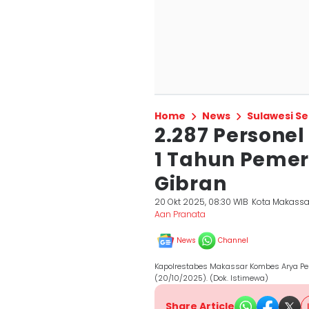
Home
News
Sulawesi Se
2.287 Persone
1 Tahun Peme
Gibran
20 Okt 2025, 08:30 WIB
Kota Makassa
Aan Pranata
News
Channel
Kapolrestabes Makassar Kombes Arya Pe
(20/10/2025). (Dok. Istimewa)
Share Article