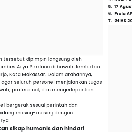
5
.
17 Agus
6
.
Piala A
7
.
GIIAS 2
tersebut dipimpin langsung oleh
Kombes Arya Perdana di bawah Jembatan
arjo, Kota Makassar. Dalam arahannya,
agar seluruh personel menjalankan tugas
wab, profesional, dan mengedepankan
el bergerak sesuai perintah dan
 bidang masing-masing dengan
rya.
kan sikap humanis dan hindari