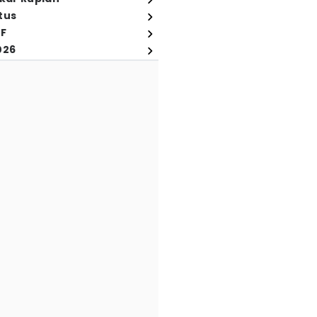
tus
FF
026