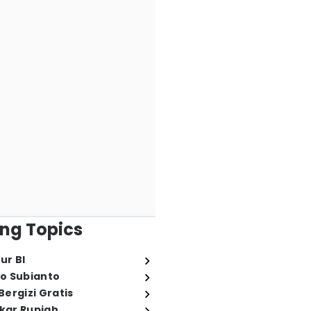
ng Topics
ur BI
o Subianto
ergizi Gratis
ukar Rupiah