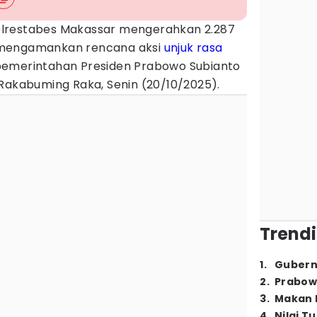
lrestabes Makassar mengerahkan 2.287
 mengamankan rencana aksi
unjuk rasa
pemerintahan Presiden Prabowo Subianto
 Rakabuming Raka, Senin (20/10/2025).
Trendi
1
.
Gubern
2
.
Prabow
3
.
Makan B
4
.
Nilai T