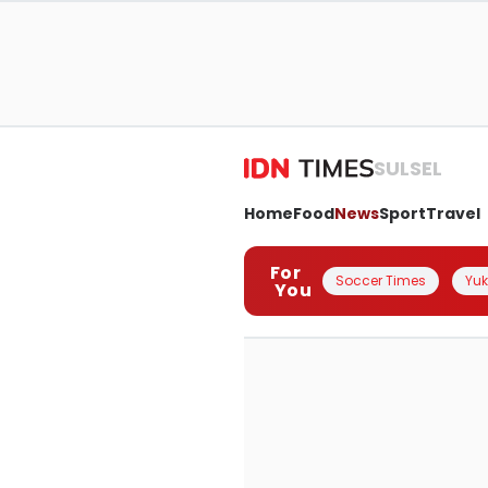
SULSEL
Home
Food
News
Sport
Travel
For
Soccer Times
Yuk 
You