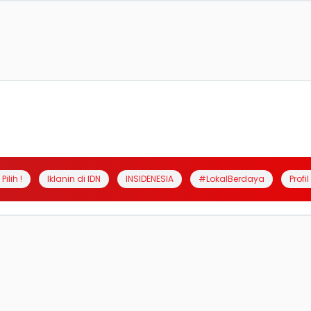
Pilih !
Iklanin di IDN
INSIDENESIA
#LokalBerdaya
Profi