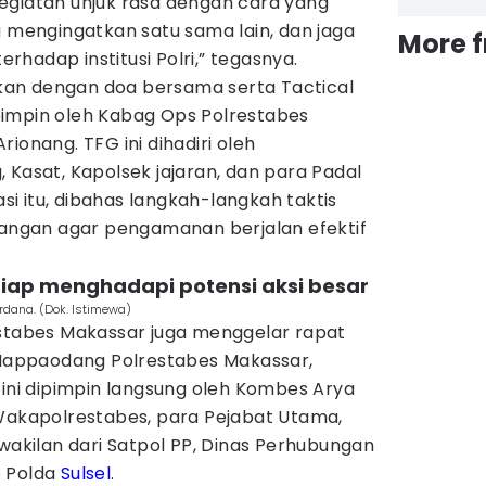
egiatan unjuk rasa dengan cara yang
g mengingatkan satu sama lain, dan jaga
More 
hadap institusi Polri,” tegasnya.
utkan dengan doa bersama serta Tactical
impin oleh Kabag Ops Polrestabes
ionang. TFG ini dihadiri oleh
 Kasat, Kapolsek jajaran, dan para Padal
i itu, dibahas langkah-langkah taktis
apangan agar pengamanan berjalan efektif
iap menghadapi potensi aksi besar
dana. (Dok. Istimewa)
estabes Makassar juga menggelar rapat
a Mappaodang Polrestabes Makassar,
 ini dipimpin langsung oleh Kombes Arya
 Wakapolrestabes, para Pejabat Utama,
rwakilan dari Satpol PP, Dinas Perhubungan
b Polda
Sulsel
.