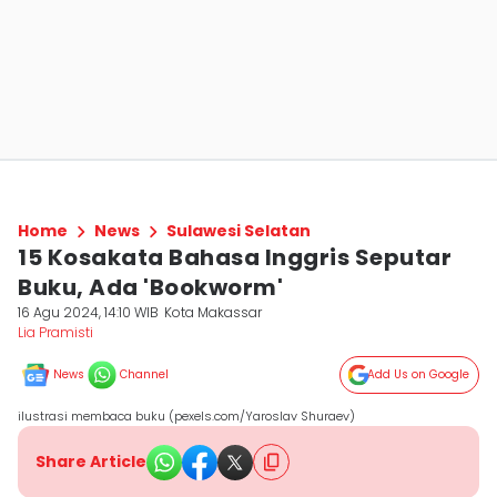
Home
News
Sulawesi Selatan
15 Kosakata Bahasa Inggris Seputar
Buku, Ada 'Bookworm'
16 Agu 2024, 14:10 WIB
Kota Makassar
Lia Pramisti
News
Channel
Add Us on Google
ilustrasi membaca buku (pexels.com/Yaroslav Shuraev)
Share Article