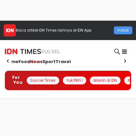
Baca artikel
IDN Times
lainnya di IDN App
Install
SULSEL
Home
Food
News
Sport
Travel
For
Soccer Times
Yuk Pilih !
Iklanin di IDN
INSI
You