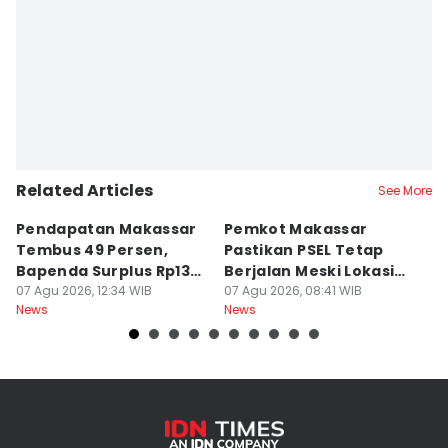
Related Articles
See More
Pendapatan Makassar
Pemkot Makassar
W
Tembus 49 Persen,
Pastikan PSEL Tetap
Z
Bapenda Surplus Rp130
Berjalan Meski Lokasi
L
Miliar
07 Agu 2026, 12:34 WIB
Belum Final
07 Agu 2026, 08:41 WIB
07
News
News
Ne