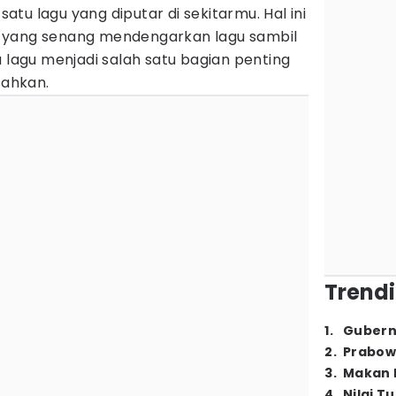
tu lagu yang diputar di sekitarmu. Hal ini
 yang senang mendengarkan lagu sambil
a lagu menjadi salah satu bagian penting
sahkan.
Trendi
1
.
Gubern
2
.
Prabow
3
.
Makan B
4
.
Nilai T