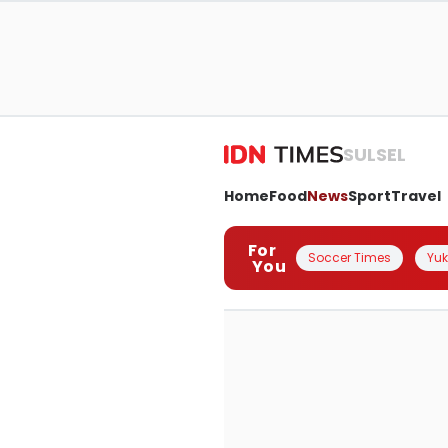
SULSEL
Home
Food
News
Sport
Travel
For
Soccer Times
Yuk 
You