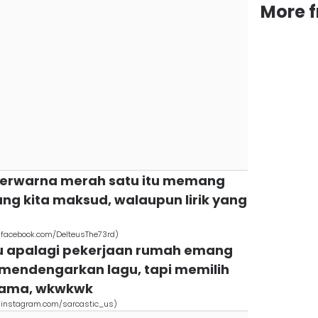
More 
i berwarna merah satu itu memang
ang kita maksud, walaupun lirik yang
facebook.com/DelteusThe73rd)
u apalagi pekerjaan rumah emang
l mendengarkan lagu, tapi memilih
 lama, wkwkwk
(instagram.com/sarcastic_us)