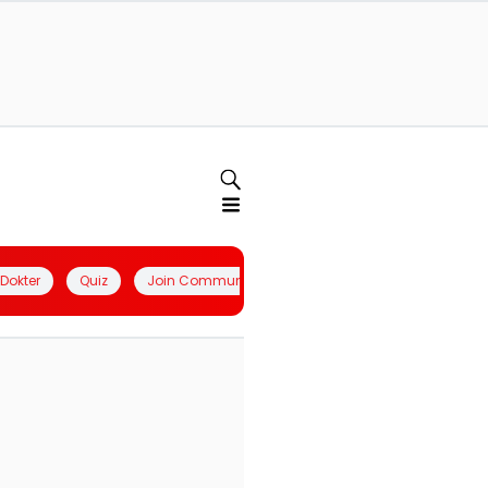
l Dokter
Quiz
Join Community