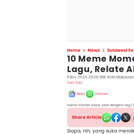
Home
News
Sulawesi Se
10 Meme Mome
Lagu, Relate A
11 Nov 2023, 20:06 WIB
Kota Makassar
Saa Saa
News
Channel
meme momen kocak saat dengerin lagu (
Share Article
Siapa, nih, yang suka mend