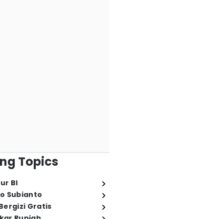
ng Topics
ur BI
o Subianto
ergizi Gratis
ukar Rupiah