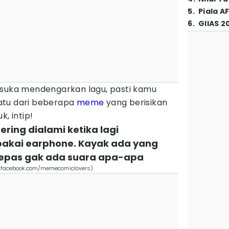
5
.
Piala A
6
.
GIIAS 2
 suka mendengarkan lagu, pasti kamu
atu dari beberapa
meme
yang berisikan
uk, intip!
ring dialami ketika lagi
akai earphone. Kayak ada yang
dilepas gak ada suara apa-apa
(facebook.com/memecomiclovers)