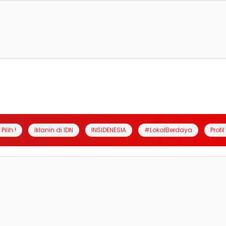
Pilih !
Iklanin di IDN
INSIDENESIA
#LokalBerdaya
Profi