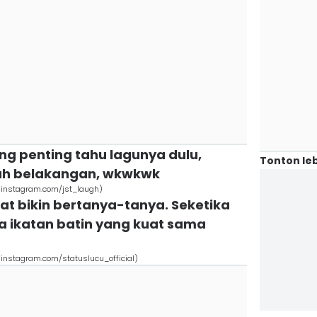
ang penting tahu lagunya dulu,
Tonton leb
 mah belakangan, wkwkwk
instagram.com/jst_laugh)
at bikin bertanya-tanya. Seketika
 ikatan batin yang kuat sama
instagram.com/statuslucu_official)