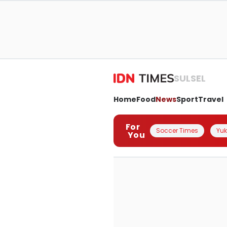
SULSEL
Home
Food
News
Sport
Travel
For
Soccer Times
Yuk 
You