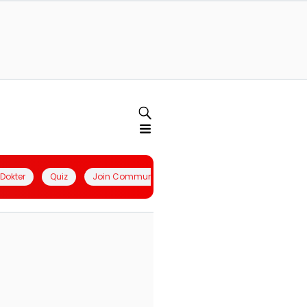
l Dokter
Quiz
Join Community