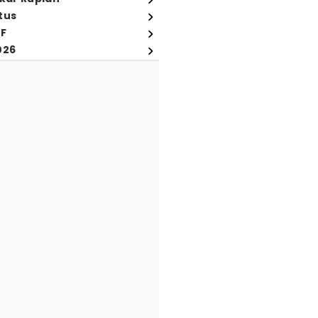
tus
FF
026