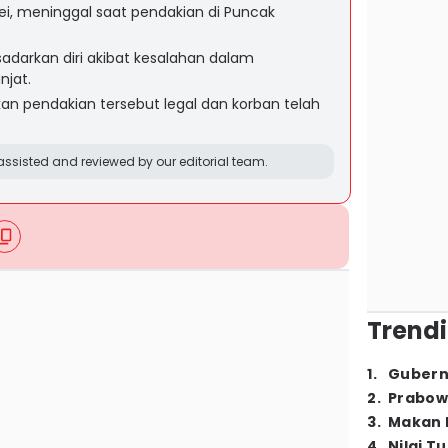
fei, meninggal saat pendakian di Puncak
sadarkan diri akibat kesalahan dalam
jat.
n pendakian tersebut legal dan korban telah
.
ssisted and reviewed by our editorial team.
Trendi
1
.
Gubern
2
.
Prabow
3
.
Makan B
4
.
Nilai T