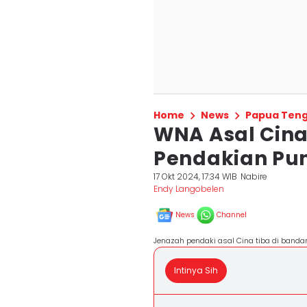
Home
News
Papua Ten
WNA Asal Cina
Pendakian Pu
17 Okt 2024, 17:34 WIB
Nabire
Endy Langobelen
News
Channel
Jenazah pendaki asal Cina tiba di banda
Intinya Sih