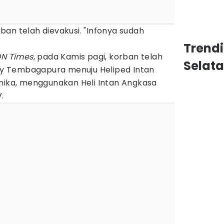
orban telah dievakusi. "Infonya sudah
Trend
DN Times
, pada Kamis pagi, korban telah
Selat
ley Tembagapura menuju Heliped Intan
imika, menggunakan Heli Intan Angkasa
.