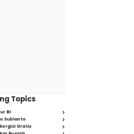
ng Topics
ur BI
o Subianto
ergizi Gratis
ukar Rupiah