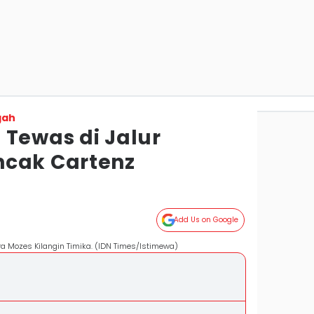
gah
 Tewas di Jalur
ncak Cartenz
Add Us on Google
ra Mozes Kilangin Timika. (IDN Times/Istimewa)