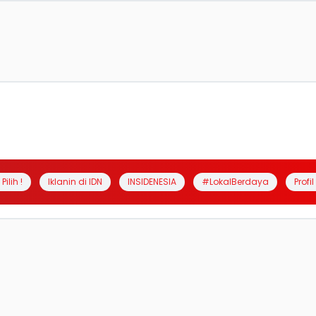
Pilih !
Iklanin di IDN
INSIDENESIA
#LokalBerdaya
Profi